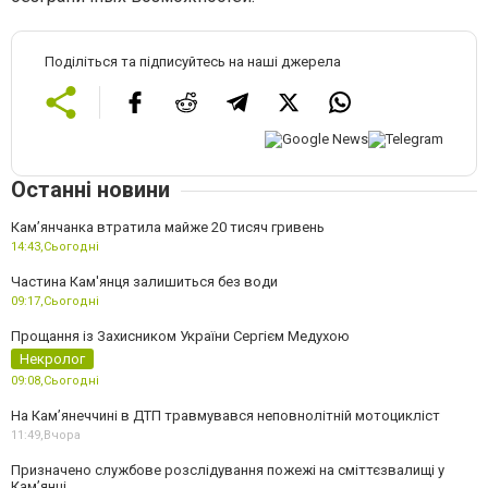
Поділіться та підписуйтесь на наші джерела
Останні новини
Камʼянчанка втратила майже 20 тисяч гривень
14:43,
Сьогодні
Частина Кам'янця залишиться без води
09:17,
Сьогодні
Прощання із Захисником України Сергієм Медухою
Некролог
09:08,
Сьогодні
На Кам’янеччині в ДТП травмувався неповнолітній мотоцикліст
11:49,
Вчора
Призначено службове розслідування пожежі на сміттєзвалищі у
Кам’янці