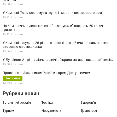
15:30,
7 серпня
У Кам’янці-Подільському патрульні виявили нетверезого водія
15:21,
7 серпня
На Камʼянеччині двоє жителів "подарували" шахраям 60 тисяч
гривень
15:11,
7 серпня
У Камʼянці засудили 28-річного чоловіка, який вчиняв насильство
стосовно співмешканки
15:06,
7 серпня
У Дунаївцях 21-річна дівчина двічі обікрала магазин цифрової техніки
15:00,
7 серпня
Прощання із Захисником України Ігорем Драгусевичем
Некролог
14:53,
7 серпня
Рубрики новин
Загальний розділ
Техніка
Здоров'я
Туризм
Нерухомість
Транспорт