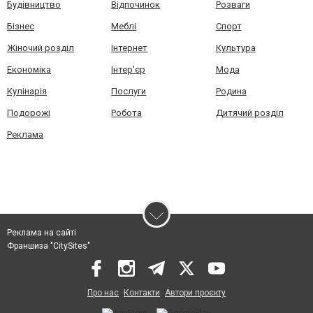
Будівництво
Відпочинок
Розваги
Бізнес
Меблі
Спорт
Жіночий розділ
Інтернет
Культура
Економіка
Інтер'єр
Мода
Кулінарія
Послуги
Родина
Подорожі
Робота
Дитячий розділ
Реклама
Реклама на сайті
Франшиза "CitySites"
Про нас
Контакти
Автори проєкту