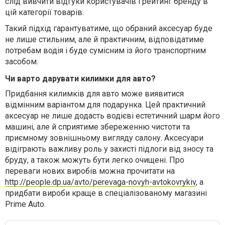
слід вивчити відгуки користувачів і рейтинг бренду в
цій
категорії товарів.
Такий підхід
гарантуватиме
, що обраний аксесуар буде
не лише стильним, але й практичним, відповідатиме
потребам водія і буде сумісним із його
транспортним
засобом.
Чи варто дарувати килимки для авто?
Придбання килимків для авто може виявитися
відмінним варіантом для подарунка. Цей практичний
аксесуар не лише додасть водієві естетичний шарм його
машині, але й сприятиме збереженню чистоти та
приємному зовнішньому вигляду салону. Аксесуари
відіграють важливу роль у захисті підлоги від зносу та
бруду, а також можуть бути легко очищені. Про
переваги нових виробів можна прочитати на
http://people.dp.ua/avto/perevaga-novyh-avtokovrykiv
, а
придбати вироби краще в спеціалізованому магазині
Prime Auto.