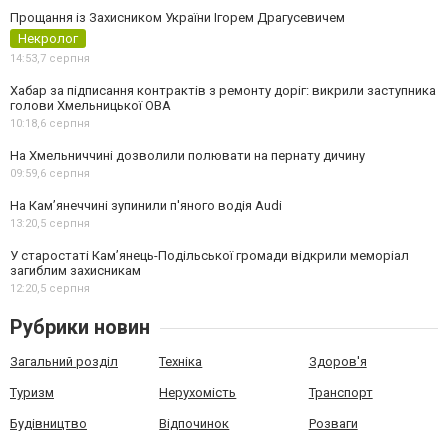
Прощання із Захисником України Ігорем Драгусевичем
Некролог
14:53,
7 серпня
Хабар за підписання контрактів з ремонту доріг: викрили заступника
голови Хмельницької ОВА
10:18,
6 серпня
На Хмельниччині дозволили полювати на пернату дичину
09:59,
6 серпня
На Камʼянеччині зупинили п'яного водія Audi
13:20,
5 серпня
У старостаті Кам’янець-Подільської громади відкрили меморіал
загиблим захисникам
12:20,
5 серпня
Рубрики новин
Загальний розділ
Техніка
Здоров'я
Туризм
Нерухомість
Транспорт
Будівництво
Відпочинок
Розваги