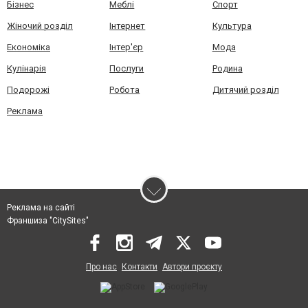
Бізнес
Меблі
Спорт
Жіночий розділ
Інтернет
Культура
Економіка
Інтер'єр
Мода
Кулінарія
Послуги
Родина
Подорожі
Робота
Дитячий розділ
Реклама
Реклама на сайті
Франшиза "CitySites"
Про нас
Контакти
Автори проєкту