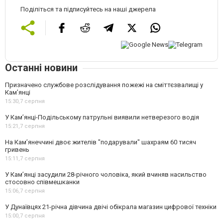
Поділіться та підписуйтесь на наші джерела
Останні новини
Призначено службове розслідування пожежі на сміттєзвалищі у
Кам’янці
15:30,
7 серпня
У Кам’янці-Подільському патрульні виявили нетверезого водія
15:21,
7 серпня
На Камʼянеччині двоє жителів "подарували" шахраям 60 тисяч
гривень
15:11,
7 серпня
У Камʼянці засудили 28-річного чоловіка, який вчиняв насильство
стосовно співмешканки
15:06,
7 серпня
У Дунаївцях 21-річна дівчина двічі обікрала магазин цифрової техніки
15:00,
7 серпня