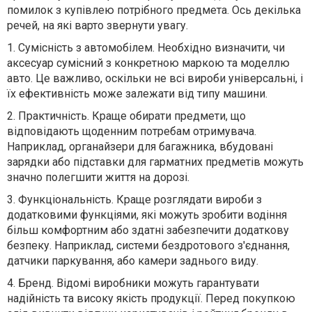
помилок з купівлею потрібного предмета. Ось декілька
речей, на які варто звернути увагу.
1.
Сумісність з автомобілем
. Необхідно визначити
, чи
аксесуар сумісний з конкретною маркою та моделлю
авто
.
Це важливо, оскільки не всі
вироби
універсальні, і
їх ефективність може залежати від типу
машини.
2.
Практичність
. Краще обирати предмети, що
відповідають щоденним потребам
отримувача
.
Наприклад, органайзери для
багажника
, вбудовані
зарядки або підставки для гарматних предметів можуть
значно полегшити життя на дорозі.
3.
Функціональність
. Краще розглядати вироби з
додатковими функціями, які можуть зробити водіння
більш комфортним або здатні забезпечити додаткову
безпеку.
Наприклад, системи бездротового з'єднання,
датчики паркування, або камери заднього виду.
4.
Бренд
.
Відомі
виробники
можуть гарантувати
надійність та високу якість продукції. Перед покупкою