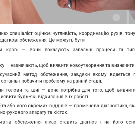
ню спеціаліст оцінює чутливість, координацію рухів, тону
одаткові обстеження. Це можуть бути:
ізи крові — вони показують запальні процеси та ти
у — назначають, щоб виявити новоутворення та визначити 
сучасний метод обстеження, завдяки якому вдається 
органів і побачити проблему на ранній стадії;
ин голови та шиї — вона потрібна для того, щоб вивчити
виявити будь-які відхилення в їх роботі.
бта або його окремих відділів — променева діагностика, я
но-рухового апарату та кісток.
татів обстеження лікар ставить діагноз і на його осн