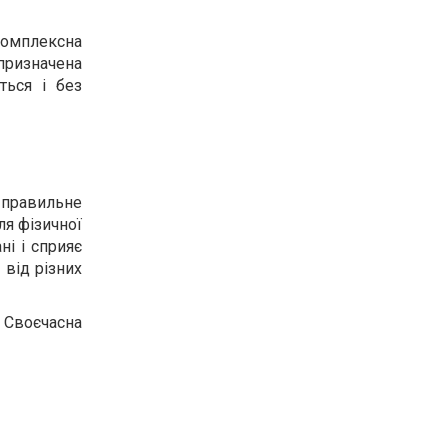
комплексна
призначена
ться і без
правильне
ля фізичної
і і сприяє
від різних
 Своєчасна