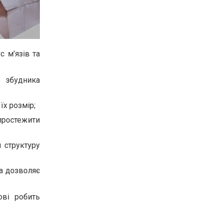
с м’язів та
п збудника
їх розмір;
простежити
 структуру
ка дозволяє
ові робить