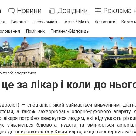
а
Новини
Довідник
Реклама н
лля
Вакансії
Нерухомість
Авто / Мото
Фотозвіти
Карта 
олошення
Помічник
Питання-Відповідь
го треба звертатися
це за лікар і коли до ньог
вролог) — спеціаліст, який займається вивченням, діагн
стеми, а також захворювань опорно-рухового апарату, 
До лікаря потрібно звернутися людям, які відчувають різк
х з’являється блювота, нудота та змінюється артеріал
ацію до
невропатолога у Києві
варто, якщо спостерігається х