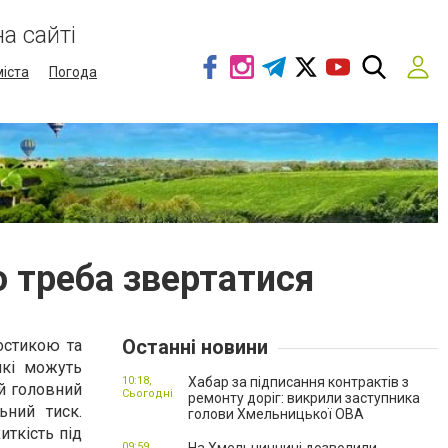
а сайті
міста
Погода
о треба звертатися
Останні новини
остикою та
які можуть
10:18,
Хабар за підписання контрактів з
ий головний
Сьогодні
ремонту доріг: викрили заступника
ьний тиск.
голови Хмельницької ОВА
иткість під
09:59,