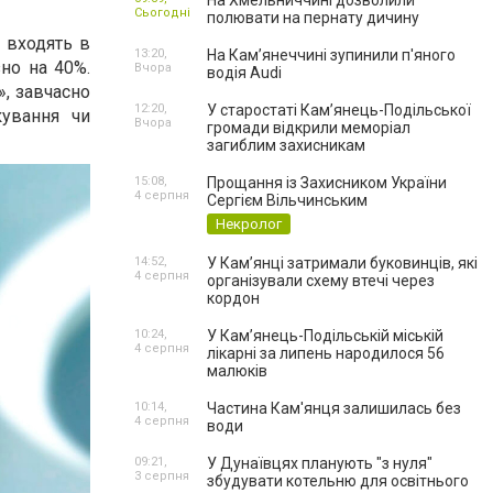
На Хмельниччині дозволили
Сьогодні
полювати на пернату дичину
 входять в
13:20,
На Камʼянеччині зупинили п'яного
но на 40%.
Вчора
водія Audi
», завчасно
12:20,
У старостаті Кам’янець-Подільської
кування чи
Вчора
громади відкрили меморіал
загиблим захисникам
15:08,
Прощання із Захисником України
4 серпня
Сергієм Вільчинським
Некролог
14:52,
У Кам’янці затримали буковинців, які
4 серпня
організували схему втечі через
кордон
10:24,
У Кам’янець-Подільській міській
4 серпня
лікарні за липень народилося 56
малюків
10:14,
Частина Кам'янця залишилась без
4 серпня
води
09:21,
У Дунаївцях планують "з нуля"
3 серпня
збудувати котельню для освітнього