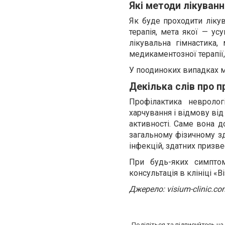
Які методи лікуван
Як буде проходити лікув
терапія, мета якої — у
лікувальна гімнастика,
медикаментозної терапії,
У поодиноких випадках м
Декілька слів про 
Профілактика невроло
харчування і відмову від
активності. Саме вона д
загальному фізичному зд
інфекцій, здатних призве
При будь-яких симптом
консультація в клініці «В
Джерело: visium-clinic.co
Поділіться та підписуйтесь н