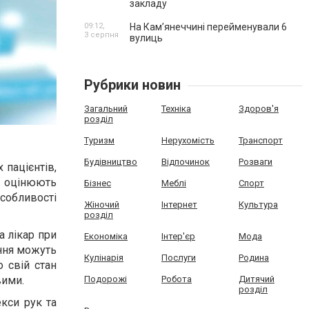
закладу
09:12,
На Камʼянеччині перейменували 6
3 серпня
вулиць
Рубрики новин
Загальний
Техніка
Здоров'я
розділ
Туризм
Нерухомість
Транспорт
Будівництво
Відпочинок
Розваги
 пацієнтів,
и оцінюють
Бізнес
Меблі
Спорт
особливості
Жіночий
Інтернет
Культура
розділ
а лікар при
Економіка
Інтер'єр
Мода
ання можуть
Кулінарія
Послуги
Родина
о свій стан
Подорожі
Робота
Дитячий
вими.
розділ
кси рук та