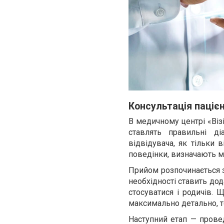
Консультація паціє
В медичному центрі «Віз
ставлять правильні ді
відвідувача, як тільки 
поведінки, визначають 
Прийом розпочинається з
необхідності ставить дод
стосуватися і родичів. 
максимально детально, 
Наступний етап — провед