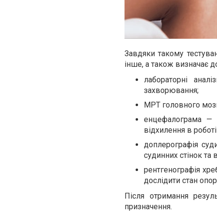
Завдяки такому тестуван
інше, а також визначає д
лабораторні анал
захворювання;
МРТ головного мозк
енцефалограма — 
відхилення в роботі 
доплерографія суд
судинних стінок та 
рентгенографія хре
дослідити стан опор
Після отримання резуль
призначення.