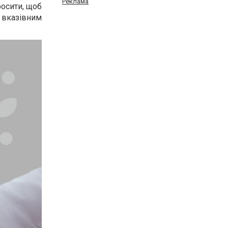
Реклама
росити, щоб
я вказівним