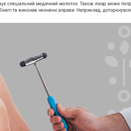
товує спеціальний медичний молоток. Також лікар може поп
бінеті та виконав незначні вправи. Наприклад, доторкнувс