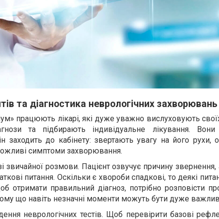
нтів та діагностика неврологічних захворювань
іум» працюють лікарі, які дуже уважно вислуховують своїх
агнози та підбирають індивідуальне лікування. Вон
він заходить до кабінету: звертають увагу на його рухи, 
можливі симптоми захворювання.
і звичайної розмови. Пацієнт озвучує причину звернення, 
аткові питання. Оскільки є хвороби спадкові, то деякі пит
Щоб отримати правильний діагноз, потрібно розповісти пр
тому що навіть незначні моменти можуть бути дуже важли
ення неврологічних тестів. Щоб перевірити базові рефле