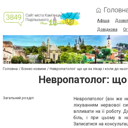
Головн
Афіша
Дозві
Довідкова
Ог
Головна
Бізнес новини
Невропатолог: що це за лікар і коли до ньо
Невропатолог: що 
Загальний розділ
Невропатолог (він же не
лікуванням нервової си
впливати на її роботу. 
біль, і при цьому в ни
Записатися на консульт