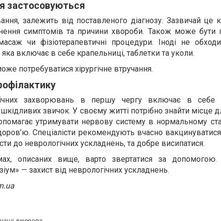
ня застосовуються
ання, залежить від поставленого діагнозу. Зазвичай це 
сунення симптомів та причини хвороби. Також може бути 
 масаж чи фізіотерапевтичні процедури. Іноді не обходи
 яка включає в себе крапельниці, таблетки та уколи.
оже потребуватися хірургічне втручання.
профілактику
гічних захворювань в першу чергу включає в себе 
 шкідливих звичок. У своєму житті потрібно знайти місце д
опомагає утримувати нервову систему в нормальному стан
оров’ю. Спеціалісти рекомендують вчасно вакцинуватися 
сти до неврологічних ускладнень, та добре висипатися.
ах, описаних вище, варто звертатися за допомогою.
ізіум» — захист від неврологічних ускладнень.
m.ua
а наші джерела