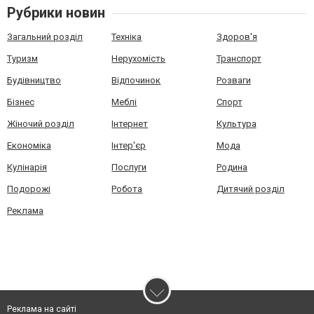
Рубрики новин
Загальний розділ
Техніка
Здоров'я
Туризм
Нерухомість
Транспорт
Будівництво
Відпочинок
Розваги
Бізнес
Меблі
Спорт
Жіночий розділ
Інтернет
Культура
Економіка
Інтер'єр
Мода
Кулінарія
Послуги
Родина
Подорожі
Робота
Дитячий розділ
Реклама
Реклама на сайті