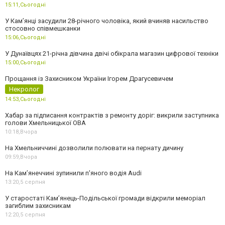
15:11,
Сьогодні
У Камʼянці засудили 28-річного чоловіка, який вчиняв насильство
стосовно співмешканки
15:06,
Сьогодні
У Дунаївцях 21-річна дівчина двічі обікрала магазин цифрової техніки
15:00,
Сьогодні
Прощання із Захисником України Ігорем Драгусевичем
Некролог
14:53,
Сьогодні
Хабар за підписання контрактів з ремонту доріг: викрили заступника
голови Хмельницької ОВА
10:18,
Вчора
На Хмельниччині дозволили полювати на пернату дичину
09:59,
Вчора
На Камʼянеччині зупинили п'яного водія Audi
13:20,
5 серпня
У старостаті Кам’янець-Подільської громади відкрили меморіал
загиблим захисникам
12:20,
5 серпня