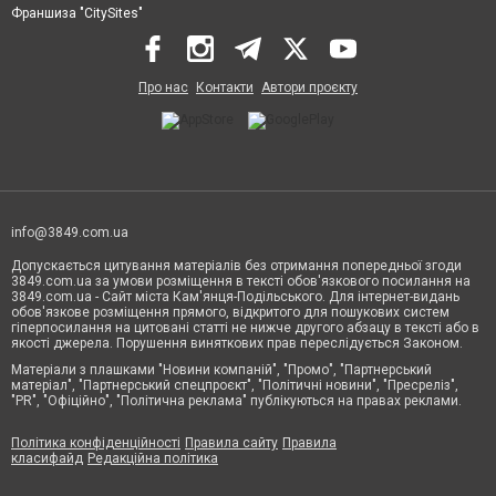
Франшиза "CitySites"
Про нас
Контакти
Автори проєкту
info@3849.com.ua
Допускається цитування матеріалів без отримання попередньої згоди
3849.com.ua за умови розміщення в тексті обов'язкового посилання на
3849.com.ua - Сайт міста Кам'янця-Подільського. Для інтернет-видань
обов'язкове розміщення прямого, відкритого для пошукових систем
гіперпосилання на цитовані статті не нижче другого абзацу в тексті або в
якості джерела. Порушення виняткових прав переслідується Законом.
Матеріали з плашками "Новини компаній", "Промо", "Партнерський
матеріал", "Партнерський спецпроєкт", "Політичні новини", "Пресреліз",
"PR", "Офіційно", "Політична реклама" публікуються на правах реклами.
Політика конфіденційності
Правила сайту
Правила
класифайд
Редакційна політика