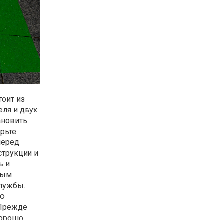
тоит из
еля и двух
ановить
ерьте
перед
струкции и
ь и
ным
службы.
ию
 Прежде
хорошо