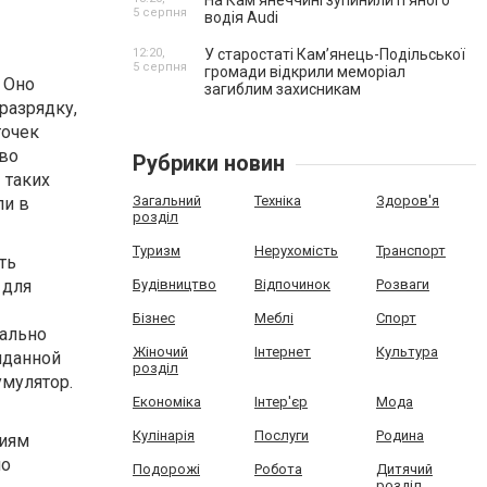
На Камʼянеччині зупинили п'яного
5 серпня
водія Audi
12:20,
У старостаті Кам’янець-Подільської
5 серпня
громади відкрили меморіал
 Оно
загиблим захисникам
разрядку,
точек
тво
Рубрики новин
 таких
Загальний
Техніка
Здоров'я
и в
розділ
Туризм
Нерухомість
Транспорт
ть
 для
Будівництво
Відпочинок
Розваги
Бізнес
Меблі
Спорт
иально
Жіночий
Інтернет
Культура
иданной
розділ
мулятор.
Економіка
Інтер'єр
Мода
Кулінарія
Послуги
Родина
циям
но
Подорожі
Робота
Дитячий
розділ