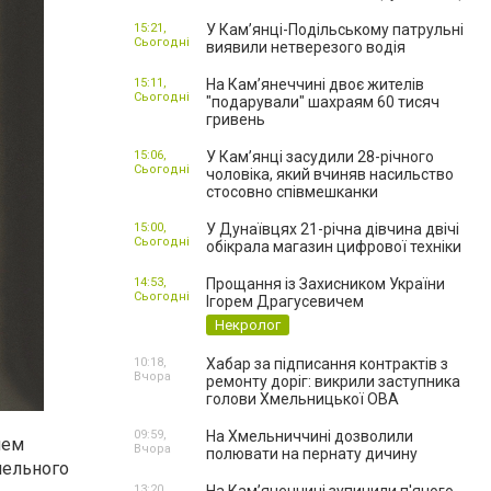
15:21,
У Кам’янці-Подільському патрульні
Сьогодні
виявили нетверезого водія
15:11,
На Камʼянеччині двоє жителів
Сьогодні
"подарували" шахраям 60 тисяч
гривень
15:06,
У Камʼянці засудили 28-річного
Сьогодні
чоловіка, який вчиняв насильство
стосовно співмешканки
15:00,
У Дунаївцях 21-річна дівчина двічі
Сьогодні
обікрала магазин цифрової техніки
14:53,
Прощання із Захисником України
Сьогодні
Ігорем Драгусевичем
Некролог
10:18,
Хабар за підписання контрактів з
Вчора
ремонту доріг: викрили заступника
голови Хмельницької ОВА
09:59,
На Хмельниччині дозволили
чем
Вчора
полювати на пернату дичину
пельного
13:20,