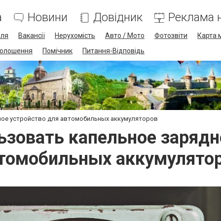
а
Новини
Довідник
Реклама н
лля
Вакансії
Нерухомість
Авто / Мото
Фотозвіти
Карта 
олошення
Помічник
Питання-Відповідь
дное устройство для автомобильных аккумуляторов
льзовать капельное зарядн
томобильных аккумулято