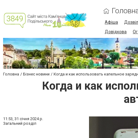
Головн
Афіша
Дозві
Довідкова
Ог
Головна
Бізнес новини
Когда и как использовать капельное заря
Когда и как испо
ав
11:53,
31 січня 2024 р.
Загальний розділ