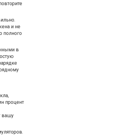
 повторите
вильно.
жена и не
о полного
енными в
ростую
зарядке
арядному
кла,
ин процент
т вашу
муляторов.