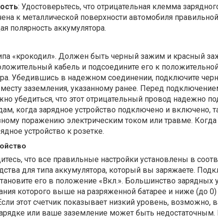
ность
: Удостоверьтесь, что отрицательная клемма зарядног
чена к металлической поверхности автомобиля правильно
ая полярность аккумулятора.
па «крокодил». Должен быть черный зажим и красный за
оложительный кабель и подсоедините его к положительно
ра. Убедившись в надежном соединении, подключите чер
 месту заземления, указанному ранее. Перед подключение
жно убедиться, что этот отрицательный провод надежно п
дам, когда зарядное устройство подключено и включено, та
зному поражению электрическим током или травме. Когда 
ядное устройство к розетке.
ройство
тесь, что все правильные настройки установлены в соотв
ства для типа аккумулятора, который вы заряжаете. Под
становите его в положение «Вкл.». Большинство зарядных 
ния которого выше на разряженной батарее и ниже (до 0)
сли этот счетчик показывает низкий уровень, возможно, 
зарядке или ваше заземление может быть недостаточным. 