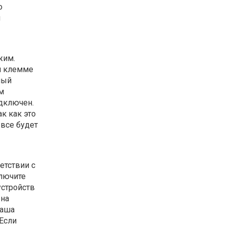
о
й
жим.
й клемме
ный
м
одключен.
к как это
все будет
етствии с
ключите
устройств
 на
ваша
Если