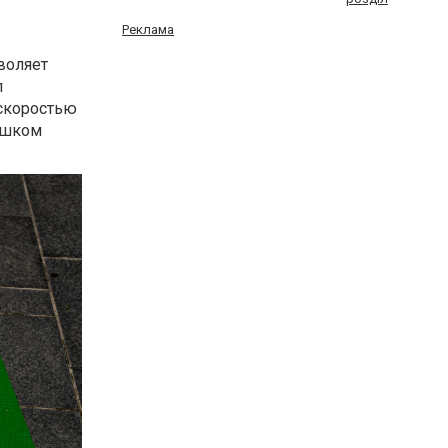
Реклама
воляет
п
 скоростью
ишком