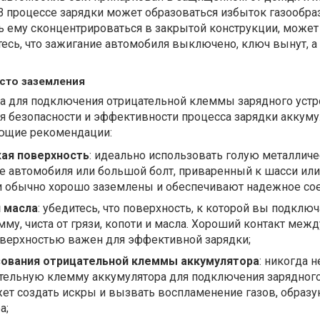
В процессе зарядки может образоваться избыток газообра
ь ему сконцентрироваться в закрытой конструкции, может
есь, что зажигание автомобиля выключено, ключ вынут, а
сто заземления
а для подключения отрицательной клеммы зарядного устр
я безопасности и эффективности процесса зарядки аккуму
ющие рекомендации:
кая поверхность
: идеально использовать голую металлич
е автомобиля или большой болт, приваренный к шасси или
ти обычно хорошо заземлены и обеспечивают надежное со
и масла
: убедитесь, что поверхность, к которой вы подключ
му, чиста от грязи, копоти и масла. Хороший контакт меж
оверхностью важен для эффективной зарядки;
зования отрицательной клеммы аккумулятора
: никогда н
ательную клемму аккумулятора для подключения зарядног
жет создать искры и вызвать воспламенение газов, образ
а;