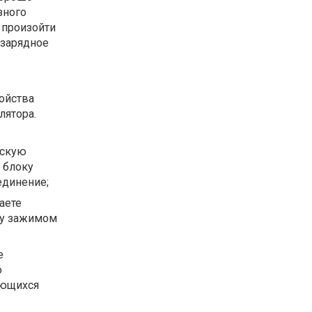
зного
 произойти
 зарядное
ойства
лятора.
ескую
 блоку
единение;
аете
ду зажимом
е
о
ующихся