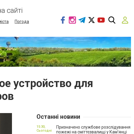
а сайті
міста
Погода
ое устройство для
ров
Останні новини
15:30,
Призначено службове розслідування
Сьогодні
пожежі на сміттєзвалищі у Кам’янці