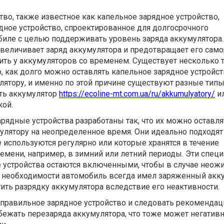
тво, также известное как капельное зарядное устройство,
дное устройство, спроектированное для долгосрочного
биле с целью поддерживать уровень заряда аккумулятора.
величивает заряд аккумулятора и предотвращает его само
ить у аккумуляторов со временем. Существует несколько 
о, как долго можно оставлять капельное зарядное устройс
ятору, и именно по этой причине существуют разные типы
ть аккумулятор
https://ecoline-mt.com.ua/ru/akkumulyatory/
ил
ой.
ядные устройства разработаны так, что их можно оставля
лятору на неопределенное время. Они идеально подходят
 используются регулярно или которые хранятся в течение
емени, например, в зимний или летний периоды. Эти спец
 устройства остаются включенными, чтобы в случае неож
й необходимости автомобиль всегда имел заряженный акку
ить разрядку аккумулятора вследствие его неактивности.
правильное зарядное устройство и следовать рекоменда
бежать перезаряда аккумулятора, что тоже может негатив