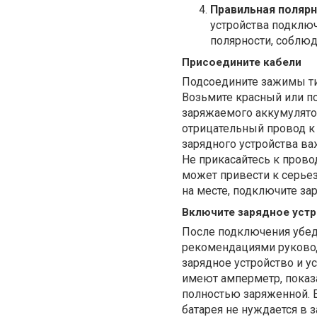
Правильная поляр
устройства подклю
полярности, соблюд
Присоедините кабели
Подсоедините зажимы ти
Возьмите красный или п
заряжаемого аккумулято
отрицательный провод к
зарядного устройства ва
Не прикасайтесь к прово
может привести к серье
на месте, подключите зар
Включите зарядное уст
После подключения убеди
рекомендациями руковод
зарядное устройство и у
имеют амперметр, показа
полностью заряженной. Е
батарея не нуждается в 