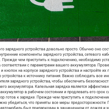
о зарядного устройства довольно просто. Обычно оно сос
внутренние компоненты зарядного устройства, сетевого каб
". Прежде чем приступить к подключению, необходимо уст
в соответствии с параметрами вашего аккумулятора. Пров
и кнопок на корпусе зарядного устройства и настройте их 
устройства к источнику питания. Важно соблюдать все ин
еля зарядного устройства, чтобы обеспечить безопасност
его аккумулятора. Капельная зарядка является эффектив
аккумулятор в рабочем состоянии и продлевать его срок 
тор готов к зарядке. Прежде чем приступить к подключен
ажно убедиться, что приняты все меры предосторожности.
ш автомобиль был припаркован в защищенном от дождя и 