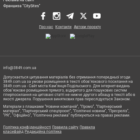
Франшиза "CitySites"
Про нас
Контакти
Автори проєкту
info@3849.com.ua
Допускається цитування матеріалів без отримання попередньої згоди
3849.com.ua за умови розміщення в тексті обов'язкового посилання на
3849.com.ua - Сайт міста Кам'янця-Подільського. Для інтернет-видань
обов'язкове розміщення прямого, відкритого для пошукових систем
гіперпосилання на цитовані статті не нижче другого абзацу в тексті або в
якості джерела. Порушення виняткових прав переслідується Законом.
Матеріали з плашками "Новини компаній", "Промо", "Партнерський
матеріал", "Партнерський спецпроєкт", "Політичні новини", "Пресреліз",
"PR", "Офіційно", "Політична реклама" публікуються на правах реклами.
Політика конфіденційності
Правила сайту
Правила
класифайд
Редакційна політика