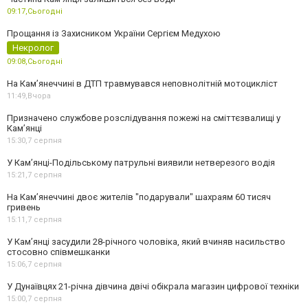
09:17,
Сьогодні
Прощання із Захисником України Сергієм Медухою
Некролог
09:08,
Сьогодні
На Кам’янеччині в ДТП травмувався неповнолітній мотоцикліст
11:49,
Вчора
Призначено службове розслідування пожежі на сміттєзвалищі у
Кам’янці
15:30,
7 серпня
У Кам’янці-Подільському патрульні виявили нетверезого водія
15:21,
7 серпня
На Камʼянеччині двоє жителів "подарували" шахраям 60 тисяч
гривень
15:11,
7 серпня
У Камʼянці засудили 28-річного чоловіка, який вчиняв насильство
стосовно співмешканки
15:06,
7 серпня
У Дунаївцях 21-річна дівчина двічі обікрала магазин цифрової техніки
15:00,
7 серпня