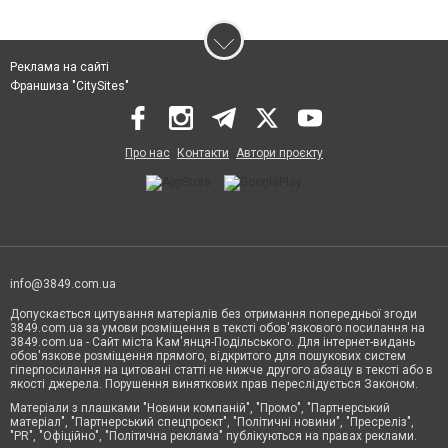
Реклама на сайті
Франшиза "CitySites"
Про нас
Контакти
Автори проєкту
info@3849.com.ua
Допускається цитування матеріалів без отримання попередньої згоди
3849.com.ua за умови розміщення в тексті обов'язкового посилання на
3849.com.ua - Сайт міста Кам'янця-Подільського. Для інтернет-видань
обов'язкове розміщення прямого, відкритого для пошукових систем
гіперпосилання на цитовані статті не нижче другого абзацу в тексті або в
якості джерела. Порушення виняткових прав переслідується Законом.
Матеріали з плашками "Новини компаній", "Промо", "Партнерський
матеріал", "Партнерський спецпроєкт", "Політичні новини", "Пресреліз",
"PR", "Офіційно", "Політична реклама" публікуються на правах реклами.