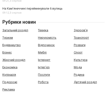
09:21,
3 серпня
На Камʼянеччині перейменували 6 вулиць
09:12,
3 серпня
Рубрики новин
Загальний розділ
Техніка
Здоров'я
Туризм
Нерухомість
Транспорт
Будівництво
Відпочинок
Розваги
Бізнес
Меблі
Спорт
Жіночий розділ
Інтернет
Культура
Економіка
Інтер'єр
Мода
Кулінарія
Послуги
Родина
Подорожі
Робота
Дитячий розділ
Реклама