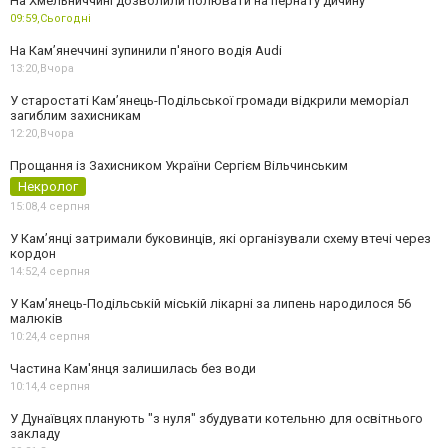
На Хмельниччині дозволили полювати на пернату дичину
09:59,
Сьогодні
На Камʼянеччині зупинили п'яного водія Audi
13:20,
Вчора
У старостаті Кам’янець-Подільської громади відкрили меморіал
загиблим захисникам
12:20,
Вчора
Прощання із Захисником України Сергієм Вільчинським
Некролог
15:08,
4 серпня
У Кам’янці затримали буковинців, які організували схему втечі через
кордон
14:52,
4 серпня
У Кам’янець-Подільській міській лікарні за липень народилося 56
малюків
10:24,
4 серпня
Частина Кам'янця залишилась без води
10:14,
4 серпня
У Дунаївцях планують "з нуля" збудувати котельню для освітнього
закладу