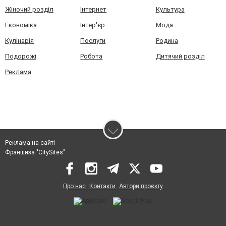
Жіночий розділ
Інтернет
Культура
Економіка
Інтер'єр
Мода
Кулінарія
Послуги
Родина
Подорожі
Робота
Дитячий розділ
Реклама
Реклама на сайті
Франшиза "CitySites"
Про нас
Контакти
Автори проєкту