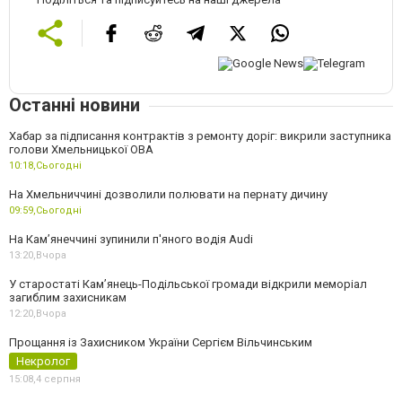
Останні новини
Хабар за підписання контрактів з ремонту доріг: викрили заступника
голови Хмельницької ОВА
10:18,
Сьогодні
На Хмельниччині дозволили полювати на пернату дичину
09:59,
Сьогодні
На Камʼянеччині зупинили п'яного водія Audi
13:20,
Вчора
У старостаті Кам’янець-Подільської громади відкрили меморіал
загиблим захисникам
12:20,
Вчора
Прощання із Захисником України Сергієм Вільчинським
Некролог
15:08,
4 серпня