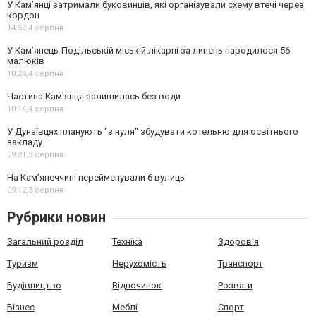
У Кам’янці затримали буковинців, які організували схему втечі через
кордон
14:52,
4 серпня
У Кам’янець-Подільській міській лікарні за липень народилося 56
малюків
10:24,
4 серпня
Частина Кам'янця залишилась без води
10:14,
4 серпня
У Дунаївцях планують "з нуля" збудувати котельню для освітнього
закладу
09:21,
3 серпня
На Камʼянеччині перейменували 6 вулиць
09:12,
3 серпня
Рубрики новин
Загальний розділ
Техніка
Здоров'я
Туризм
Нерухомість
Транспорт
Будівництво
Відпочинок
Розваги
Бізнес
Меблі
Спорт