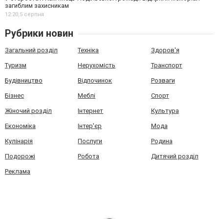
загиблим захисникам
12:20,
5 серпня
Рубрики новин
Загальний розділ
Техніка
Здоров'я
Туризм
Нерухомість
Транспорт
Будівництво
Відпочинок
Розваги
Бізнес
Меблі
Спорт
Жіночий розділ
Інтернет
Культура
Економіка
Інтер'єр
Мода
Кулінарія
Послуги
Родина
Подорожі
Робота
Дитячий розділ
Реклама