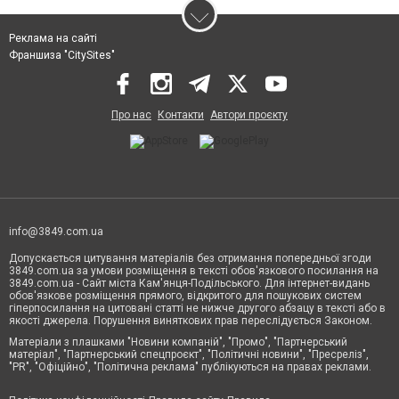
Реклама на сайті
Франшиза "CitySites"
Про нас
Контакти
Автори проєкту
info@3849.com.ua
Допускається цитування матеріалів без отримання попередньої згоди
3849.com.ua за умови розміщення в тексті обов'язкового посилання на
3849.com.ua - Сайт міста Кам'янця-Подільського. Для інтернет-видань
обов'язкове розміщення прямого, відкритого для пошукових систем
гіперпосилання на цитовані статті не нижче другого абзацу в тексті або в
якості джерела. Порушення виняткових прав переслідується Законом.
Матеріали з плашками "Новини компаній", "Промо", "Партнерський
матеріал", "Партнерський спецпроєкт", "Політичні новини", "Пресреліз",
"PR", "Офіційно", "Політична реклама" публікуються на правах реклами.