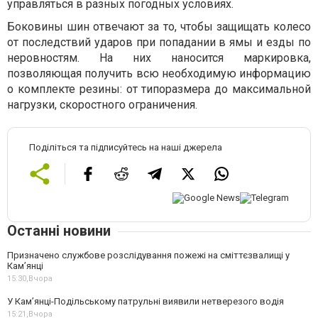
управляться в разных погодных условиях.
Боковины шин отвечают за то, чтобы защищать колесо
от последствий ударов при попадании в ямы и езды по
неровностям. На них наносится маркировка,
позволяющая получить всю необходимую информацию
о комплекте резины: от типоразмера до максимальной
нагрузки, скоростного ограничения.
Поділіться та підписуйтесь на наші джерела
Останні новини
Призначено службове розслідування пожежі на сміттєзвалищі у
Кам’янці
15:30,
Вчора
У Кам’янці-Подільському патрульні виявили нетверезого водія
15:21,
Вчора