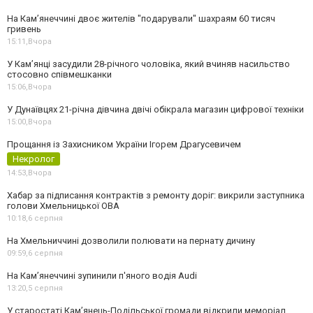
На Камʼянеччині двоє жителів "подарували" шахраям 60 тисяч
гривень
15:11,
Вчора
У Камʼянці засудили 28-річного чоловіка, який вчиняв насильство
стосовно співмешканки
15:06,
Вчора
У Дунаївцях 21-річна дівчина двічі обікрала магазин цифрової техніки
15:00,
Вчора
Прощання із Захисником України Ігорем Драгусевичем
Некролог
14:53,
Вчора
Хабар за підписання контрактів з ремонту доріг: викрили заступника
голови Хмельницької ОВА
10:18,
6 серпня
На Хмельниччині дозволили полювати на пернату дичину
09:59,
6 серпня
На Камʼянеччині зупинили п'яного водія Audi
13:20,
5 серпня
У старостаті Кам’янець-Подільської громади відкрили меморіал