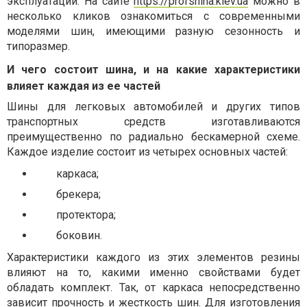
эксплуатации. На сайте
https://profshina.kiev.ua
можно в
несколько кликов ознакомиться с современными
моделями шин, имеющими разную сезонность и
типоразмер.
И чего состоит шина, и на какие характеристики
влияет каждая из ее частей
Шины для легковых автомобилей и других типов
транспортных средств изготавливаются
преимущественно по радиально бескамерной схеме.
Каждое изделие состоит из четырех основных частей:
каркаса;
брекера;
протектора;
боковин.
Характеристики каждого из этих элементов резины
влияют на то, какими именно свойствами будет
обладать комплект. Так, от каркаса непосредственно
зависит прочность и жесткость шин. Для изготовления