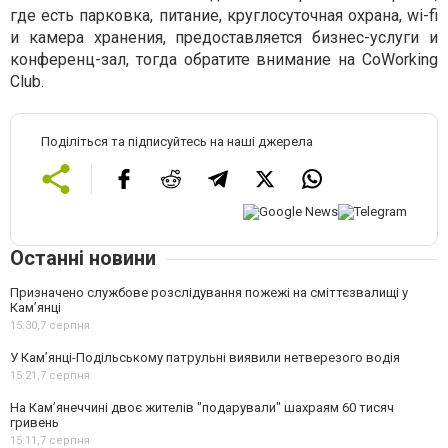
где есть парковка, питание, круглосуточная охрана, wi-fi
и камера хранения, предоставляется бизнес-услуги и
конференц-зал, тогда обратите внимание на CoWorking
Club.
Поділіться та підписуйтесь на наші джерела
Останні новини
Призначено службове розслідування пожежі на сміттєзвалищі у
Кам’янці
15:30,
7 серпня
У Кам’янці-Подільському патрульні виявили нетверезого водія
15:21,
7 серпня
На Камʼянеччині двоє жителів "подарували" шахраям 60 тисяч
гривень
15:11,
7 серпня