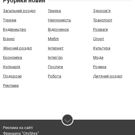
Рубрики новин
Загальний розділ
Техніка
Здоров'я
Туризм
Нерухомість
Транспорт
Будівництво
Відпочинок
Розваги
Бізнес
Меблі
Спорт
Жіночий розділ
Інтернет
Культура
Економіка
Інтер'єр
Мода
Кулінарія
Послуги
Родина
Подорожі
Робота
Дитячий розділ
Реклама
Реклама на сайті
Франшиза "CitySites"