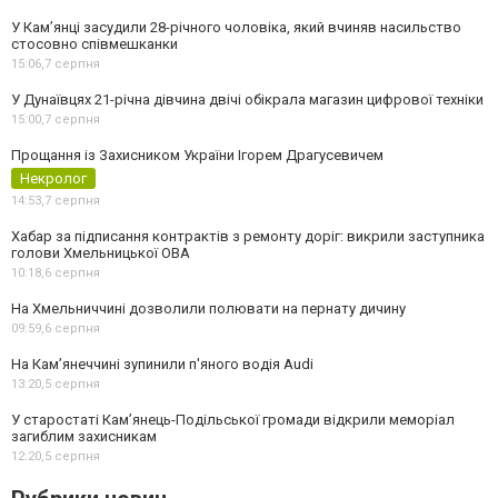
У Камʼянці засудили 28-річного чоловіка, який вчиняв насильство
стосовно співмешканки
15:06,
7 серпня
У Дунаївцях 21-річна дівчина двічі обікрала магазин цифрової техніки
15:00,
7 серпня
Прощання із Захисником України Ігорем Драгусевичем
Некролог
14:53,
7 серпня
Хабар за підписання контрактів з ремонту доріг: викрили заступника
голови Хмельницької ОВА
10:18,
6 серпня
На Хмельниччині дозволили полювати на пернату дичину
09:59,
6 серпня
На Камʼянеччині зупинили п'яного водія Audi
13:20,
5 серпня
У старостаті Кам’янець-Подільської громади відкрили меморіал
загиблим захисникам
12:20,
5 серпня