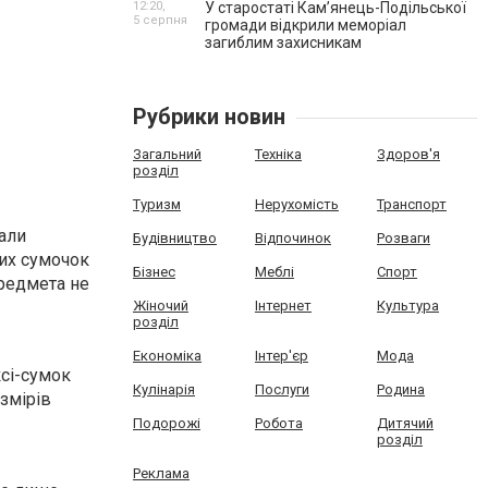
12:20,
У старостаті Кам’янець-Подільської
5 серпня
громади відкрили меморіал
загиблим захисникам
Рубрики новин
Загальний
Техніка
Здоров'я
розділ
Туризм
Нерухомість
Транспорт
чали
Будівництво
Відпочинок
Розваги
ких сумочок
Бізнес
Меблі
Спорт
предмета не
Жіночий
Інтернет
Культура
розділ
Економіка
Інтер'єр
Мода
ксі-сумок
Кулінарія
Послуги
Родина
озмірів
Подорожі
Робота
Дитячий
розділ
Реклама