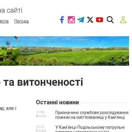
а сайті
міста
Погода
 та витонченості
Останні новини
, але і
15:30,
Призначено службове розслідування
Вчора
пожежі на сміттєзвалищі у Кам’янці
15:21,
У Кам’янці-Подільському патрульні
Вчора