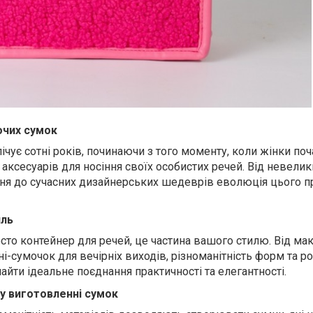
очих сумок
лічує сотні років, починаючи з того моменту, коли жінки по
аксесуарів для носіння своїх особистих речей. Від невели
ння до сучасних дизайнерських шедеврів еволюція цього 
иль
сто контейнер для речей, це частина вашого стилю. Від ма
ні-сумочок для вечірніх виходів, різноманітність форм та р
айти ідеальне поєднання практичності та елегантності.
 у виготовленні сумок