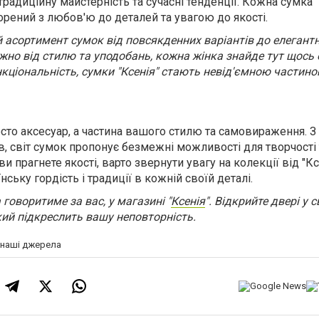
традиційну майстерність та сучасні тенденції. Кожна сумка "
орений з любов'ю до деталей та увагою до якості.
 асортимент сумок від повсякденних варіантів до елегант
ежно від стилю та уподобань, кожна жінка знайде тут щось 
кціональність, сумки "Ксенія" стають невід'ємною частин
сто аксесуар, а частина вашого стилю та самовираження. З
ів, світ сумок пропонує безмежні можливості для творчості 
 ви прагнете якості, варто звернути увагу на колекції від "Кс
нську гордість і традиції в кожній своїй деталі.
 говоритиме за вас, у магазині "
Ксенія
". Відкрийте двері у с
кий підкреслить вашу неповторність.
а наші джерела