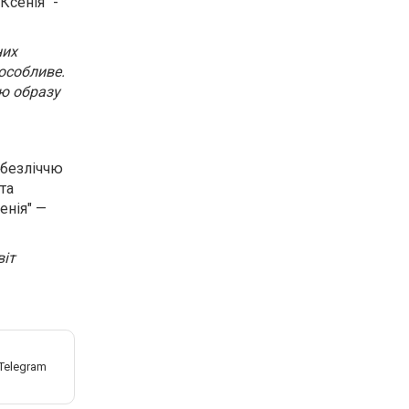
Ксенія" -
них
особливе.
ою образу
 безліччю
та
енія" —
віт