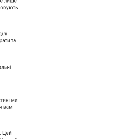
не лише
стовують
ілі
рати та
альні
стині ми
и вам
. Цей