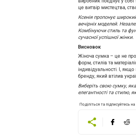
виробник поєднує у собі 
це витвір мистецтва, ств
Ксенія пропонує широкий
вечірніх моделей. Незал
Комбінуючи стиль та фун
сучасної успішної жінки.
Висновок
Жіноча сумка – це не про
форм, стилів та матеріал
індивідуальності. І, якщо
бренду, який втілив украї
Виберіть свою сумку, яка
елегантності та стилю, я
Поділіться та підписуйтесь н