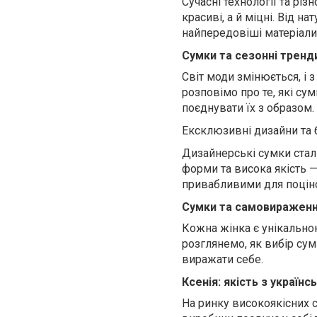
Сучасні технології та рі
красиві, а й міцні. Від 
найпередовіші матеріали
Сумки та сезонні тренд
Світ моди змінюється, і 
розповімо про те, які су
поєднувати їх з образом.
Ексклюзивні дизайни та 
Дизайнерські сумки стали
форми та висока якість —
привабливими для поцін
Сумки та самовиражен
Кожна жінка є унікальною,
розглянемо, як вибір су
виражати себе.
Ксенія: якість з україн
На ринку високоякісних 