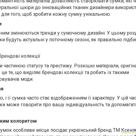
зноманітність матеріалів дозволяють створювати сумки, які 
натуральної шкіри до інноваційних тканин дизайнери викори
 для того, щоб зробити кожну сумку унікальною.
и
з ним змінюються тренди у сумочному дизайні. У цьому розд
мки будуть актуальні у поточному сезоні, як правильно підби
брендові колекції
 частиною статусу та престижу. Розкішні матеріали, оригін
 це те, що виділяє брендові колекції та робить їх такими
овувачів моди.
ня
 і її сумка часто стає відображенням її характеру. У цій ча
мки може говорити про вашу індивідуальність та допомагат
ським колоритом
сумок особливе місце посідає український бренд ТМ
Ксенія