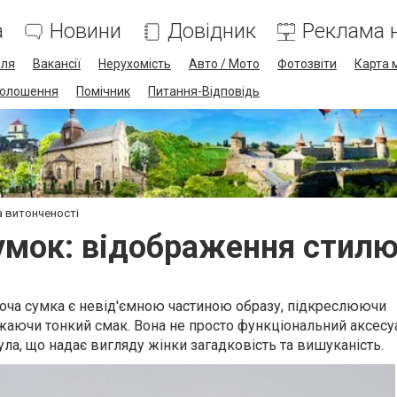
а
Новини
Довідник
Реклама н
лля
Вакансії
Нерухомість
Авто / Мото
Фотозвіти
Карта 
олошення
Помічник
Питання-Відповідь
а витонченості
умок: відображення стилю
іноча сумка є невід'ємною частиною образу, підкреслюючи
жаючи тонкий смак. Вона не просто функціональний аксесуар
ла, що надає вигляду жінки загадковість та вишуканість.