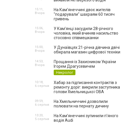
виявили нетверезого водія
15:11,
На Камʼянеччині двоє жителів
Вчора
"подарували" шахраям 60 тисяч
гривень
15:06,
У Камʼянці засудили 28-річного
Вчора
чоловіка, який вчиняв насильство
стосовно співмешканки
15:00,
У Дунаївцях 21-річна дівчина двічі
Вчора
обікрала магазин цифрової техніки
14:53,
Прощання із Захисником України
Вчора
Ігорем Драгусевичем
Некролог
10:18,
Хабар за підписання контрактів з
6 серпня
ремонту доріг: викрили заступника
голови Хмельницької ОВА
09:59,
На Хмельниччині дозволили
6 серпня
полювати на пернату дичину
13:20,
На Камʼянеччині зупинили п'яного
5 серпня
водія Audi