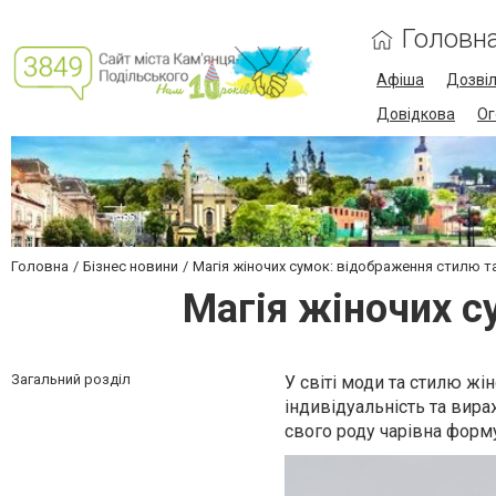
Головн
Афіша
Дозві
Довідкова
Ог
Головна
Бізнес новини
Магія жіночих сумок: відображення стилю т
Магія жіночих с
Загальний розділ
У світі моди та стилю ж
індивідуальність та вира
свого роду чарівна форму