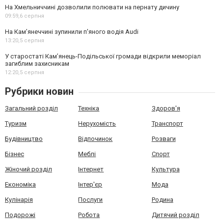
На Хмельниччині дозволили полювати на пернату дичину
09:59,
6 серпня
На Камʼянеччині зупинили п'яного водія Audi
13:20,
5 серпня
У старостаті Кам’янець-Подільської громади відкрили меморіал
загиблим захисникам
12:20,
5 серпня
Рубрики новин
Загальний розділ
Техніка
Здоров'я
Туризм
Нерухомість
Транспорт
Будівництво
Відпочинок
Розваги
Бізнес
Меблі
Спорт
Жіночий розділ
Інтернет
Культура
Економіка
Інтер'єр
Мода
Кулінарія
Послуги
Родина
Подорожі
Робота
Дитячий розділ