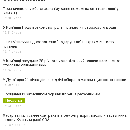
Призначено службове розслідування пожежі на сміттєзвалищі у
Кам’янці
15:30,
Вчора
У Кам’янці-Подільському патрульні виявили нетверезого водія
15:21,
Вчора
На Камʼянеччині двоє жителів "подарували" шахраям 60 тисяч
гривень
15:11,
Вчора
У Камʼянці засудили 28-річного чоловіка, який вчиняв насильство
стосовно співмешканки
15:06,
Вчора
У Дунаївцях 21-річна дівчина двічі обікрала магазин цифрової техніки
15:00,
Вчора
Прощання із Захисником України Ігорем Драгусевичем
Некролог
14:53,
Вчора
Хабар за підписання контрактів з ремонту доріг: викрили заступника
голови Хмельницької ОВА
10:18,
6 серпня