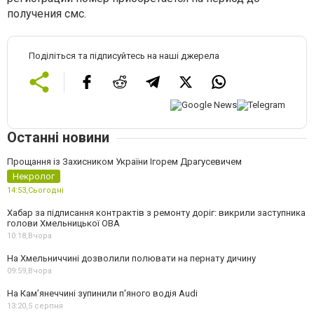
получения смс.
Поділіться та підписуйтесь на наші джерела
Останні новини
Прощання із Захисником України Ігорем Драгусевичем
Некролог
14:53,
Сьогодні
Хабар за підписання контрактів з ремонту доріг: викрили заступника
голови Хмельницької ОВА
10:18,
Вчора
На Хмельниччині дозволили полювати на пернату дичину
09:59,
Вчора
На Камʼянеччині зупинили п'яного водія Audi
13:20,
5 серпня