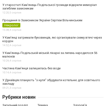
У старостаті Кам’янець-Подільської громади відкрили меморіал
загиблим захисникам
12:20,
5 серпня
Прощання із Захисником України Сергієм Вільчинським
Некролог
15:08,
4 серпня
У Кам’янці затримали буковинців, які організували схему втечі через
кордон
14:52,
4 серпня
У Кам’янець-Подільській міській лікарні за липень народилося 56
малюків
10:24,
4 серпня
Частина Кам'янця залишилась без води
10:14,
4 серпня
У Дунаївцях планують "з нуля" збудувати котельню для освітнього
закладу
09:21,
3 серпня
Рубрики новин
Загальний розділ
Техніка
Здоров'я