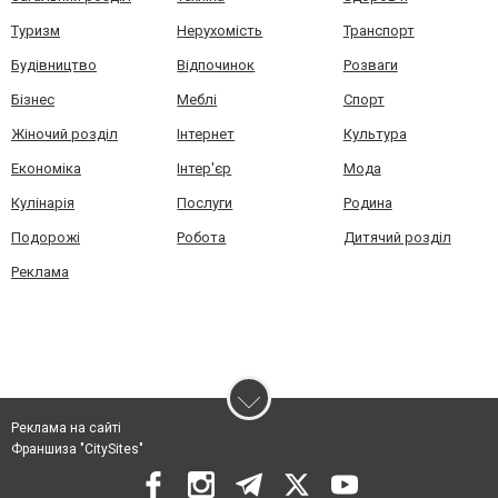
Туризм
Нерухомість
Транспорт
Будівництво
Відпочинок
Розваги
Бізнес
Меблі
Спорт
Жіночий розділ
Інтернет
Культура
Економіка
Інтер'єр
Мода
Кулінарія
Послуги
Родина
Подорожі
Робота
Дитячий розділ
Реклама
Реклама на сайті
Франшиза "CitySites"