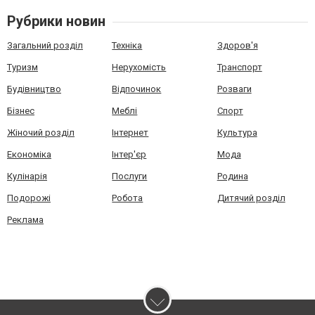
Рубрики новин
Загальний розділ
Техніка
Здоров'я
Туризм
Нерухомість
Транспорт
Будівництво
Відпочинок
Розваги
Бізнес
Меблі
Спорт
Жіночий розділ
Інтернет
Культура
Економіка
Інтер'єр
Мода
Кулінарія
Послуги
Родина
Подорожі
Робота
Дитячий розділ
Реклама