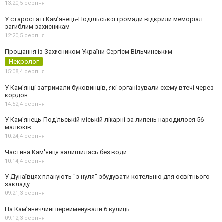
13:20,
5 серпня
У старостаті Кам’янець-Подільської громади відкрили меморіал
загиблим захисникам
12:20,
5 серпня
Прощання із Захисником України Сергієм Вільчинським
Некролог
15:08,
4 серпня
У Кам’янці затримали буковинців, які організували схему втечі через
кордон
14:52,
4 серпня
У Кам’янець-Подільській міській лікарні за липень народилося 56
малюків
10:24,
4 серпня
Частина Кам'янця залишилась без води
10:14,
4 серпня
У Дунаївцях планують "з нуля" збудувати котельню для освітнього
закладу
09:21,
3 серпня
На Камʼянеччині перейменували 6 вулиць
09:12,
3 серпня