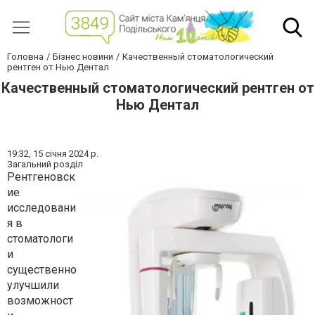
Головна
Бізнес новини
Качественный стоматологический
рентген от Нью Дентал
Качественный стоматологический рентген от
Нью Дентал
19:32,
15 січня 2024 р.
Загальний розділ
Рентгеновск
ие
исследовани
я в
стоматологи
и
существенно
улучшили
возможност