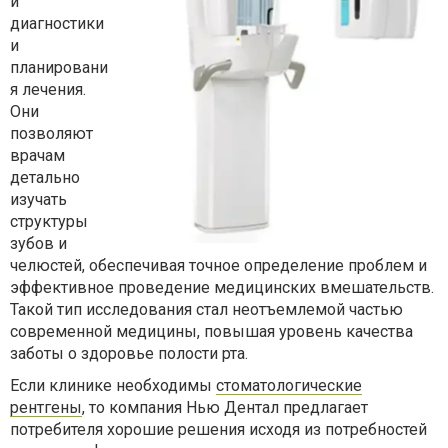
и
диагностики
и
планировани
я лечения.
Они
позволяют
врачам
детально
изучать
структуры
зубов и
челюстей, обеспечивая точное определение проблем и
эффективное проведение медицинских вмешательств.
Такой тип исследования стал неотъемлемой частью
современной медицины, повышая уровень качества
заботы о здоровье полости рта.
Если клинике необходимы
стоматологические
рентгены
, то компания Нью Дентал предлагает
потребителя хорошие решения исходя из потребностей