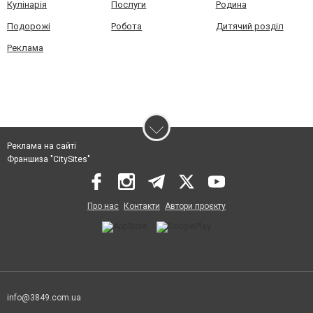
Кулінарія
Послуги
Родина
Подорожі
Робота
Дитячий розділ
Реклама
Реклама на сайті
Франшиза "CitySites"
Про нас
Контакти
Автори проєкту
info@3849.com.ua