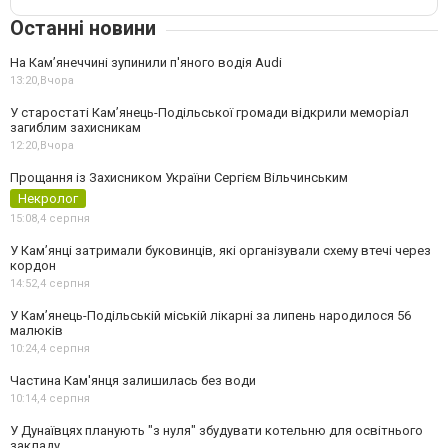
Останні новини
На Камʼянеччині зупинили п'яного водія Audi
13:20,
Вчора
У старостаті Кам’янець-Подільської громади відкрили меморіал
загиблим захисникам
12:20,
Вчора
Прощання із Захисником України Сергієм Вільчинським
Некролог
15:08,
4 серпня
У Кам’янці затримали буковинців, які організували схему втечі через
кордон
14:52,
4 серпня
У Кам’янець-Подільській міській лікарні за липень народилося 56
малюків
10:24,
4 серпня
Частина Кам'янця залишилась без води
10:14,
4 серпня
У Дунаївцях планують "з нуля" збудувати котельню для освітнього
закладу