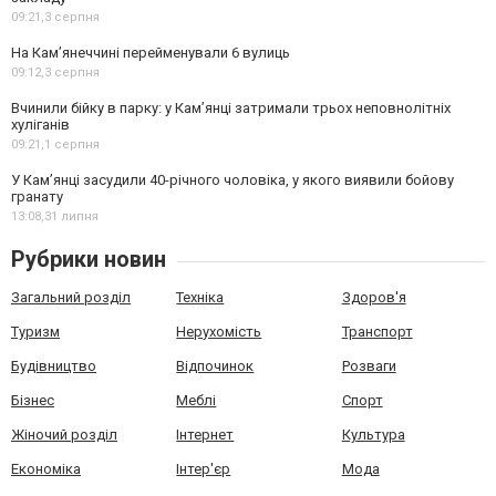
09:21,
3 серпня
На Камʼянеччині перейменували 6 вулиць
09:12,
3 серпня
Вчинили бійку в парку: у Кам’янці затримали трьох неповнолітніх
хуліганів
09:21,
1 серпня
У Камʼянці засудили 40-річного чоловіка, у якого виявили бойову
гранату
13:08,
31 липня
Рубрики новин
Загальний розділ
Техніка
Здоров'я
Туризм
Нерухомість
Транспорт
Будівництво
Відпочинок
Розваги
Бізнес
Меблі
Спорт
Жіночий розділ
Інтернет
Культура
Економіка
Інтер'єр
Мода