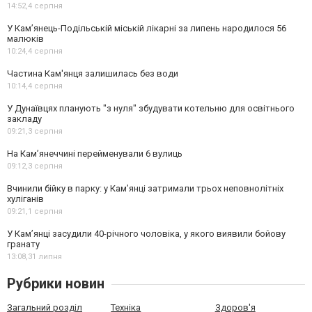
14:52,
4 серпня
У Кам’янець-Подільській міській лікарні за липень народилося 56
малюків
10:24,
4 серпня
Частина Кам'янця залишилась без води
10:14,
4 серпня
У Дунаївцях планують "з нуля" збудувати котельню для освітнього
закладу
09:21,
3 серпня
На Камʼянеччині перейменували 6 вулиць
09:12,
3 серпня
Вчинили бійку в парку: у Кам’янці затримали трьох неповнолітніх
хуліганів
09:21,
1 серпня
У Камʼянці засудили 40-річного чоловіка, у якого виявили бойову
гранату
13:08,
31 липня
Рубрики новин
Загальний розділ
Техніка
Здоров'я