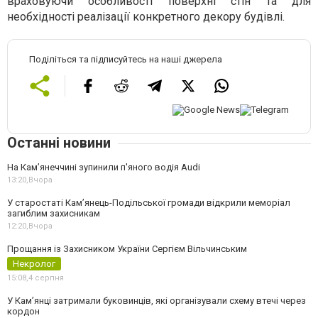
враховуючи особливості поверхні стін та для
необхідності реалізації конкретного декору будівлі.
Поділіться та підписуйтесь на наші джерела
Останні новини
На Камʼянеччині зупинили п'яного водія Audi
13:20,
Вчора
У старостаті Кам’янець-Подільської громади відкрили меморіал
загиблим захисникам
12:20,
Вчора
Прощання із Захисником України Сергієм Вільчинським
Некролог
15:08,
4 серпня
У Кам’янці затримали буковинців, які організували схему втечі через
кордон