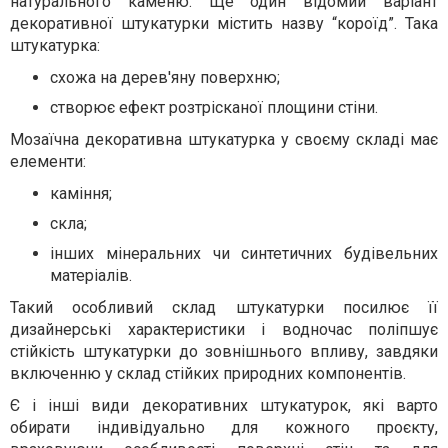
натурального каменю. Ще один відомий варіант
декоративної штукатурки містить назву “короїд”. Така
штукатурка:
схожа на дерев'яну поверхню;
створює ефект розтрісканої площини стіни.
Мозаїчна декоративна штукатурка у своєму складі має
елементи:
каміння;
скла;
інших мінеральних чи синтетичних будівельних
матеріалів.
Такий особливий склад штукатурки посилює її
дизайнерські характеристики і водночас поліпшує
стійкість штукатурки до зовнішнього впливу, завдяки
включенню у склад стійких природних компонентів.
Є і інші види декоративних штукатурок, які варто
обирати індивідуально для кожного проєкту,