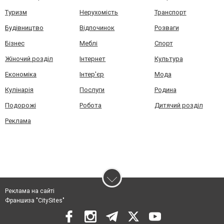
Туризм
Нерухомість
Транспорт
Будівництво
Відпочинок
Розваги
Бізнес
Меблі
Спорт
Жіночий розділ
Інтернет
Культура
Економіка
Інтер'єр
Мода
Кулінарія
Послуги
Родина
Подорожі
Робота
Дитячий розділ
Реклама
Реклама на сайті
Франшиза "CitySites"