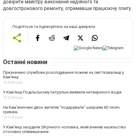
довірити майстру виконання надійного та
довгострокового ремонту, отримавши працюючу плиту.
Поділіться та підписуйтесь на наші джерела
Останні новини
Призначено службове розслідування пожежі на сміттєзвалищі у
Кам’янці
15:30,
Вчора
У Кам’янці-Подільському патрульні виявили нетверезого водія
15:21,
Вчора
На Камʼянеччині двоє жителів "подарували" шахраям 60 тисяч
гривень
15:11,
Вчора
У Камʼянці засудили 28-річного чоловіка, який вчиняв насильство
стосовно співмешканки