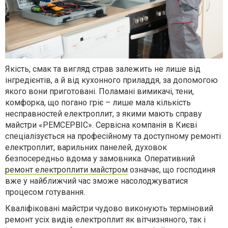
Якість, смак та вигляд страв залежить не лише від
інгредієнтів, а й від кухонного приладдя, за допомогою
якого вони приготовані. Поламані вимикачі, тени,
комфорка, що погано гріє – лише мала кількість
несправностей електроплит, з якими мають справу
майстри «РЕМСЕРВІС». Сервісна компанія в Києві
спеціалізується на професійному та доступному ремонті
електроплит, варильних панелей, духовок
безпосередньо вдома у замовника. Оперативний
ремонт електроплити майстром
означає, що господиня
вже у найближчий час зможе насолоджуватися
процесом готування.
Кваліфіковані майстри чудово виконують терміновий
ремонт усіх видів електроплит як вітчизняного, так і