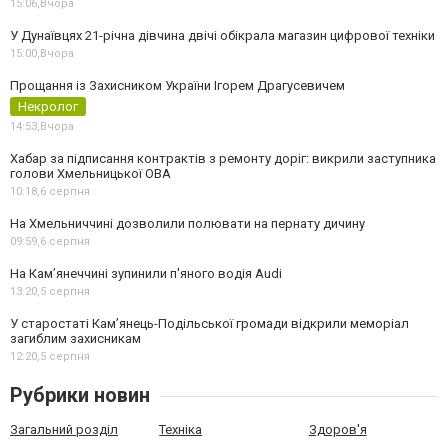
15:06,
Вчора
У Дунаївцях 21-річна дівчина двічі обікрала магазин цифрової техніки
15:00,
Вчора
Прощання із Захисником України Ігорем Драгусевичем
Некролог
14:53,
Вчора
Хабар за підписання контрактів з ремонту доріг: викрили заступника
голови Хмельницької ОВА
10:18,
6 серпня
На Хмельниччині дозволили полювати на пернату дичину
09:59,
6 серпня
На Камʼянеччині зупинили п'яного водія Audi
13:20,
5 серпня
У старостаті Кам’янець-Подільської громади відкрили меморіал
загиблим захисникам
12:20,
5 серпня
Рубрики новин
Загальний розділ
Техніка
Здоров'я