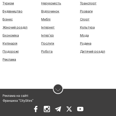
Туризм
Нерухомість
Транспорт
Будівництво
Відпочинок
Розваги
Бізнес
Меблі
Спорт
Жіночий розділ
Інтернет
Культура
Економіка
Інтер'єр
Мода
Кулінарія
Послуги
Родина
Подорожі
Робота
Дитячий розділ
Реклама
Реклама на сайті
Франшиза "CitySites"