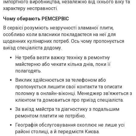
імпортного виробництва, незалежно від їхнього віку та
характеру несправності.
Чому обирають РЕМСЕРВІС
В сервісі розуміють незручності зламаної плити,
особливо коли власники покладаєтеся на неї для
щоденних кулінарних потреб. Ось чому пропонується
виїзд спеціаліста додому.
Не треба везти важку техніку в ремонтну
майстерню або чекати кілька днів, поки її
полагодять.
Виклик здійснюється за телефоном або
пропонується лишити свої контакти та описати
поломку в онлайн-віконці. Менеджер зв’яжеться з
клієнтом та домовиться про приїзд спеціаліста.
За виїзд майстра та діагностику з подальшим
ремонтом платити не потрібно.
Географія обслуговування охоплює не лише усі
районі столиці, а й передмістя Києва.