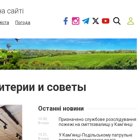
а сайті
міста
Погода
итерии и советы
Останні новини
15:30,
Призначено службове розслідування
Вчора
пожежі на сміттєзвалищі у Кам’янці
15:21,
У Кам’янці-Подільському патрульні
Вчора