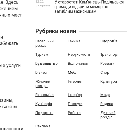
е. Здесь
12:20,
У старостаті Кам’янець-Подільської
5 серпня
громади відкрили меморіал
ожением
загиблим захисникам
очных мест
Рубрики новин
 и
Загальний
Техніка
Здоров'я
избежать
розділ
Туризм
Нерухомість
Транспорт
Будівництво
Відпочинок
Розваги
ые услуги
Бізнес
Меблі
Спорт
Жіночий
Інтернет
Культура
розділ
Економіка
Інтер'єр
Мода
азины,
Кулінарія
Послуги
Родина
же важны
Подорожі
Робота
Дитячий
розділ
Реклама
зопасности