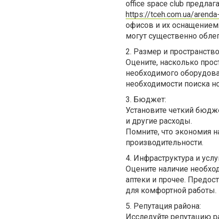
office space club предл
https://tceh.com.ua/arenda
офисов и их оснащением.
могут существенно облег
2.
Размер и пространство
Оцените, насколько прос
необходимого оборудова
необходимости поиска н
3.
Бюджет:
Установите четкий бюдж
и другие расходы.
Помните, что экономия н
производительности.
4.
Инфраструктура и услу
Оцените наличие необход
аптеки и прочее. Предост
для комфортной работы.
5.
Репутация района:
Исследуйте репутацию ра