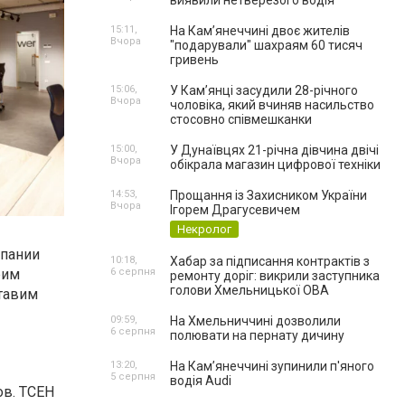
виявили нетверезого водія
15:11,
На Камʼянеччині двоє жителів
Вчора
"подарували" шахраям 60 тисяч
гривень
15:06,
У Камʼянці засудили 28-річного
Вчора
чоловіка, який вчиняв насильство
стосовно співмешканки
15:00,
У Дунаївцях 21-річна дівчина двічі
Вчора
обікрала магазин цифрової техніки
14:53,
Прощання із Захисником України
Вчора
Ігорем Драгусевичем
Некролог
мпании
10:18,
Хабар за підписання контрактів з
рим
6 серпня
ремонту доріг: викрили заступника
голови Хмельницької ОВА
ставим
09:59,
На Хмельниччині дозволили
6 серпня
полювати на пернату дичину
13:20,
На Камʼянеччині зупинили п'яного
5 серпня
водія Audi
ов. TCEH