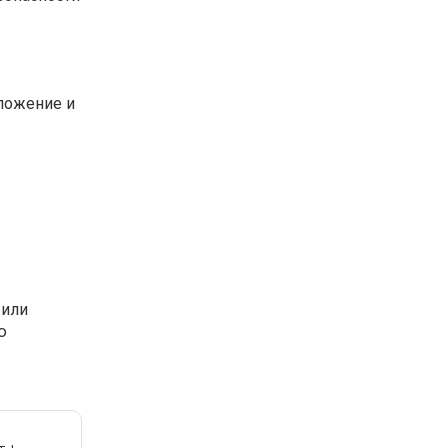
ложение и
 или
ю