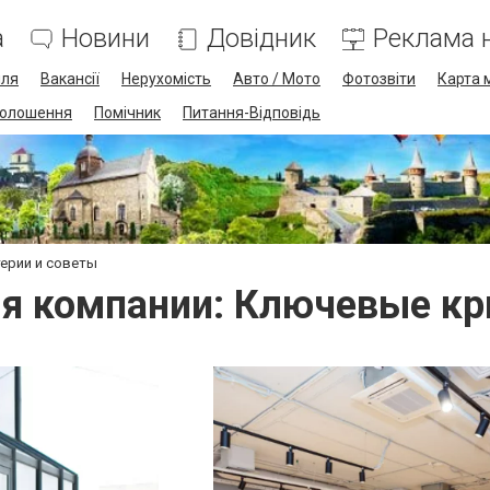
а
Новини
Довідник
Реклама н
лля
Вакансії
Нерухомість
Авто / Мото
Фотозвіти
Карта 
олошення
Помічник
Питання-Відповідь
ерии и советы
я компании: Ключевые кр