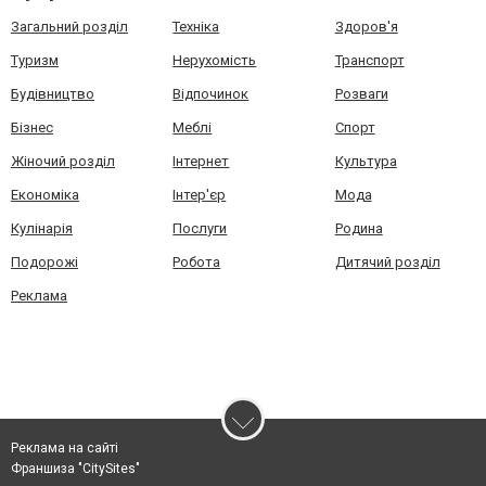
Загальний розділ
Техніка
Здоров'я
Туризм
Нерухомість
Транспорт
Будівництво
Відпочинок
Розваги
Бізнес
Меблі
Спорт
Жіночий розділ
Інтернет
Культура
Економіка
Інтер'єр
Мода
Кулінарія
Послуги
Родина
Подорожі
Робота
Дитячий розділ
Реклама
Реклама на сайті
Франшиза "CitySites"