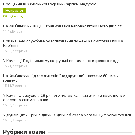
Прощання із Захисником України Сергієм Медухою
Некролог
09:08,
Сьогодні
На Кам’янеччині в ДТП травмувався неповнолітній мотоцикліст
11:49,
Вчора
Призначено службове розслідування пожежі на сміттєзвалищі у
Кам’янці
15:30,
7 серпня
У Кам’янці-Подільському патрульні виявили нетверезого водія
15:21,
7 серпня
На Камʼянеччині двоє жителів "подарували" шахраям 60 тисяч
гривень
15:11,
7 серпня
У Камʼянці засудили 28-річного чоловіка, який вчиняв насильство
стосовно співмешканки
15:06,
7 серпня
У Дунаївцях 21-річна дівчина двічі обікрала магазин цифрової техніки
15:00,
7 серпня
Рубрики новин