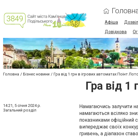
Головн
Афіша
Дозві
Довідкова
Ог
Головна
Бізнес новини
Гра від 1 грн в ігрових автоматах Поінт Лото
Гра від 1
14:21,
5 січня 2024 р.
Намагаючись залучити на 
Загальний розділ
намагаються всіляко зниж
показниками офіційний са
випереджає своїх конкуре
гривень, а діапазон ставо