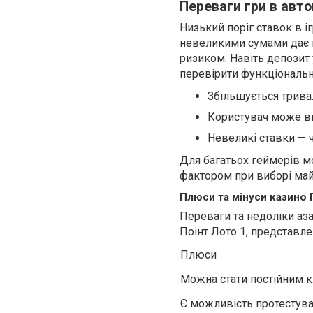
Переваги гри в авто
Низький поріг ставок в іг
невеликими сумами дає м
ризиком. Навіть депозит 
перевірити функціональні
Збільшується тривалі
Користувач може ви
Невеликі ставки — 
Для багатьох геймерів м
фактором при виборі май
Плюси та мінуси казино 
Переваги та недоліки аза
Поінт Лото 1, представлен
Плюси
Можна стати постійним к
Є можливість протестуват