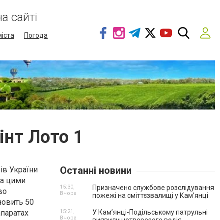
а сайті
міста
Погода
інт Лото 1
Останні новини
ів України
За цими
15:30,
Призначено службове розслідування
во
Вчора
пожежі на сміттєзвалищі у Кам’янці
новить 50
апаратах
15:21,
У Кам’янці-Подільському патрульні
Вчора