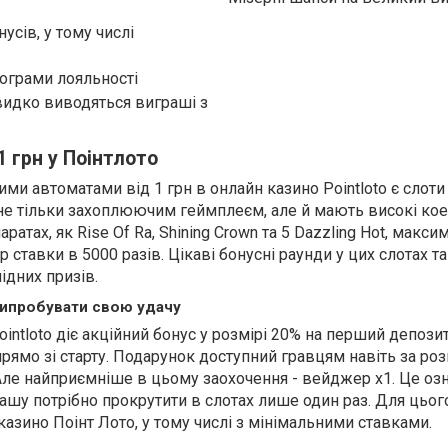
усів, у тому числі
рограми лояльності
видко виводяться виграші з
1 грн у Поінтлото
и автоматами від 1 грн в онлайн казино Pointloto є слоти
 не тільки захоплюючим геймплеєм, але й мають високі кое
аратах, як Rise Of Ra, Shining Crown та 5 Dazzling Hot, макс
ставки в 5000 разів. Цікаві бонусні раунди у цих слотах т
дних призів.
випробувати свою удачу
ointloto діє акційний бонус у розмірі 20% на перший депозит
рямо зі старту. Подарунок доступний гравцям навіть за ро
 Але найприємніше в цьому заохочення - вейджер х1. Це озн
рашу потрібно прокрутити в слотах лише один раз. Для цьог
 казино Поінт Лото, у тому числі з мінімальними ставками.