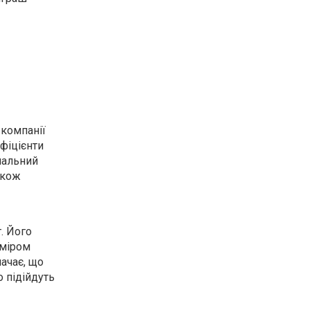
 компанії
фіцієнти
имальний
акож
. Його
зміром
ачає, що
о підійдуть