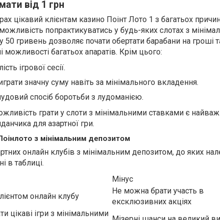
мати від 1 грн
рах цікавий клієнтам казино Поінт Лото 1 з багатьох причин.
ожливість попрактикуватись у будь-яких слотах з мініма
у 50 гривень дозволяє почати обертати барабани на гроші т
 можливості багатьох апаратів. Крім цього:
сть ігрової сесії.
грати значну суму навіть за мінімального вкладення.
чудовий спосіб боротьби з лудоманією.
ожливість грати у слоти з мінімальними ставками є найв
данчика для азартної гри.
Поінлото з мінімальним депозитом
ртних онлайн клубів з мінімальним депозитом, до яких нал
і в таблиці.
Мінус
Не можна брати участь в
лієнтом онлайн клубу
ексклюзивних акціях
и цікаві ігри з мінімальними
Мізерні шанси на великий в