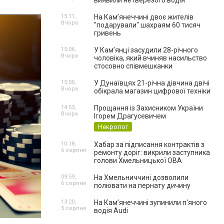
виявили нетверезого водія
15:11,
На Камʼянеччині двоє жителів
Вчора
"подарували" шахраям 60 тисяч
гривень
15:06,
У Камʼянці засудили 28-річного
Вчора
чоловіка, який вчиняв насильство
стосовно співмешканки
15:00,
У Дунаївцях 21-річна дівчина двічі
Вчора
обікрала магазин цифрової техніки
14:53,
Прощання із Захисником України
Вчора
Ігорем Драгусевичем
Некролог
10:18,
Хабар за підписання контрактів з
6 серпня
ремонту доріг: викрили заступника
голови Хмельницької ОВА
09:59,
На Хмельниччині дозволили
6 серпня
полювати на пернату дичину
13:20,
На Камʼянеччині зупинили п'яного
5 серпня
водія Audi