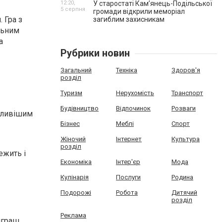
12:20,
У старостаті Кам’янець-Подільської
5 серпня
громади відкрили меморіал
 Гра з
загиблим захисникам
льним
а
Рубрики новин
Загальний
Техніка
Здоров'я
розділ
Туризм
Нерухомість
Транспорт
Будівництво
Відпочинок
Розваги
ажливішим
Бізнес
Меблі
Спорт
Жіночий
Інтернет
Культура
розділ
ежить і
Економіка
Інтер'єр
Мода
Кулінарія
Послуги
Родина
Подорожі
Робота
Дитячий
розділ
Реклама
играш