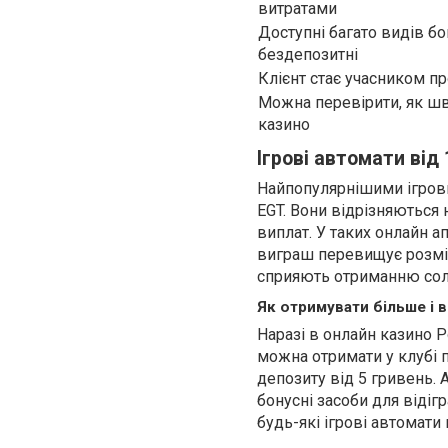
витратами
Доступні багато видів бон
бездепозитні
Клієнт стає учасником п
Можна перевірити, як ш
казино
Ігрові автомати від 
Найпопулярнішими ігровим
EGT. Вони відрізняються
виплат. У таких онлайн ап
виграш перевищує розмір 
сприяють отриманню солі
Як отримувати більше і 
Наразі в онлайн казино P
можна отримати у клубі п
депозиту від 5 гривень.
бонусні засоби для відіг
будь-які ігрові автомати