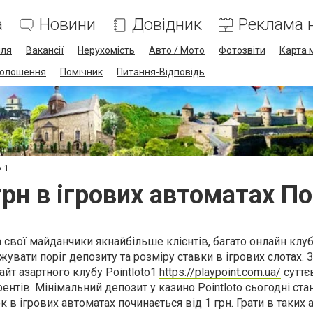
а
Новини
Довідник
Реклама н
лля
Вакансії
Нерухомість
Авто / Мото
Фотозвіти
Карта 
олошення
Помічник
Питання-Відповідь
 1
 грн в ігрових автоматах По
свої майданчики якнайбільше клієнтів, багато онлайн клуб
увати поріг депозиту та розміру ставки в ігрових слотах. 
йт азартного клубу Pointloto1
https://playpoint.com.ua/
суттє
нтів. Мінімальний депозит у казино Pointloto сьогодні ста
к в ігрових автоматах починається від 1 грн. Грати в таких 