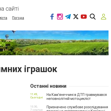
а сайті
міста
Погода
имних іграшок
Останні новини
11:49,
На Кам’янеччині в ДТП травмувався
Сьогодні
неповнолітній мотоцикліст
15:30,
Призначено службове розслідування
7 серпня