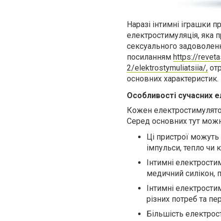
Наразі інтимні іграшки 
електростимуляція, яка п
сексуального задоволенн
посиланням
https://revet
2/elektrostymuliatsiia/,
отр
основних характеристик.
Особливості сучасних 
Кожен електростимулятор 
Серед основних тут можн
Ці пристрої можуть 
імпульси, тепло чи к
Інтимні електростим
медичний силікон, п
Інтимні електрости
різних потреб та пе
Більшість електрос