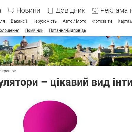
а
Новини
Довідник
Реклама н
лля
Вакансії
Нерухомість
Авто / Мото
Фотозвіти
Карта 
олошення
Помічник
Питання-Відповідь
х іграшок
лятори – цікавий вид інт