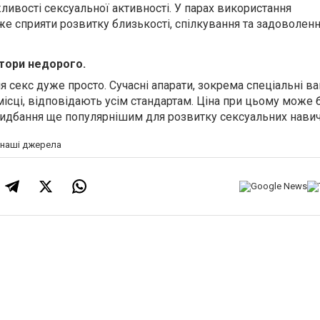
ливості сексуальної активності. У парах використання
е сприяти розвитку близькості, спілкування та задоволенн
тори недорого.
я секс дуже просто. Сучасні апарати, зокрема спеціальні ваг
ісці, відповідають усім стандартам. Ціна при цьому може 
идбання ще популярнішим для розвитку сексуальних навич
а наші джерела