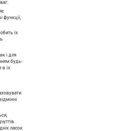
ваг.
яє
і функції,
обить їх
ть
ак і для
нням будь-
 в їх
аховувати
відмінні
ьси,
чуттів.
дніх ласок