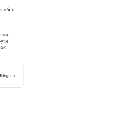
я обох
іни,
бути
ок.