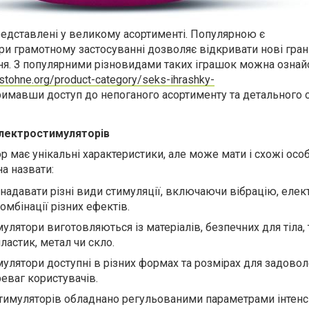
представлені у великому асортименті. Популярною є
ри грамотному застосуванні дозволяє відкривати нові гран
я. З популярними різновидами таких іграшок можна ознай
astohne.org/product-category/seks-ihrashky-
имавши доступ до непоганого асортименту та детального 
електростимуляторів
має унікальні характеристики, але може мати і схожі особ
а назвати:
надавати різні види стимуляції, включаючи вібрацію, елек
омбінації різних ефектів.
улятори виготовляються із матеріалів, безпечних для тіла, 
ластик, метал чи скло.
мулятори доступні в різних формах та розмірах для задово
реваг користувачів.
тимуляторів обладнано регульованими параметрами інтенс