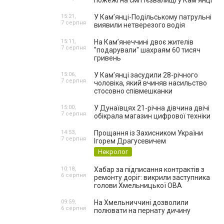
пожежі на сміттєзвалищі у Кам’янці
15:21,
У Кам’янці-Подільському патрульні
7 серпня
виявили нетверезого водія
15:11,
На Камʼянеччині двоє жителів
7 серпня
"подарували" шахраям 60 тисяч
гривень
15:06,
У Камʼянці засудили 28-річного
7 серпня
чоловіка, який вчиняв насильство
стосовно співмешканки
15:00,
У Дунаївцях 21-річна дівчина двічі
7 серпня
обікрала магазин цифрової техніки
14:53,
Прощання із Захисником України
7 серпня
Ігорем Драгусевичем
Некролог
10:18,
Хабар за підписання контрактів з
6 серпня
ремонту доріг: викрили заступника
голови Хмельницької ОВА
09:59,
На Хмельниччині дозволили
6 серпня
полювати на пернату дичину