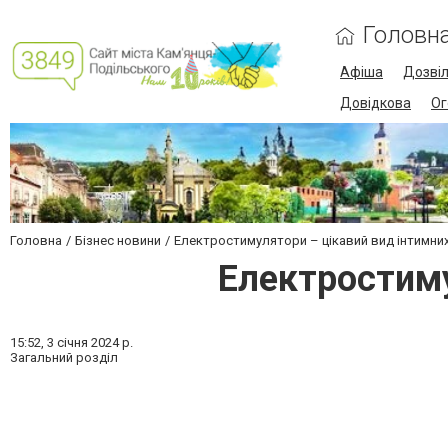
Головн
Афіша
Дозві
Довідкова
Ог
Головна
Бізнес новини
Електростимулятори – цікавий вид інтимни
Електростиму
15:52,
3 січня 2024 р.
Загальний розділ