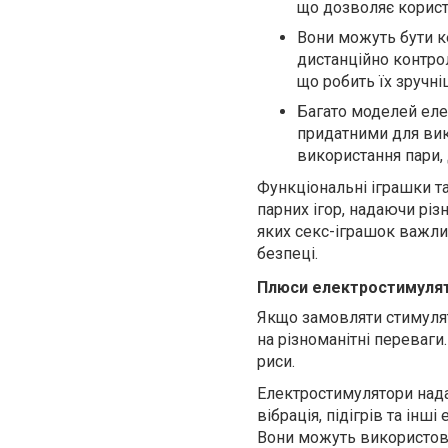
що дозволяє корист
Вони можуть бути к
дистанційно контро
що робить їх зручні
Багато моделей еле
придатними для вик
використання пари,
Функціональні іграшки та
парних ігор, надаючи рі
яких секс-іграшок важли
безпеці.
Плюси електростимулят
Якщо замовляти стимулят
на різноманітні переваги
риси.
Електростимулятори надаю
вібрація, підігрів та інш
Вони можуть використову