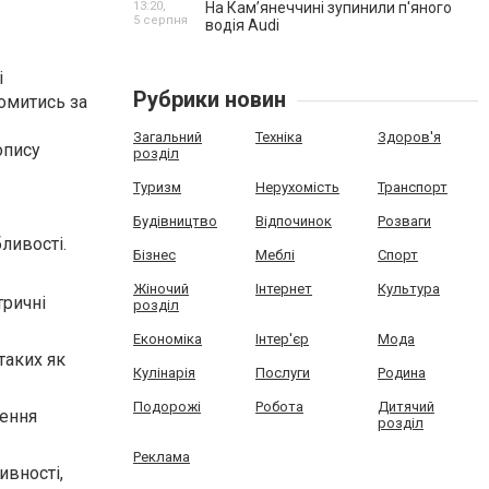
13:20,
На Камʼянеччині зупинили п'яного
5 серпня
водія Audi
і
Рубрики новин
омитись за
Загальний
Техніка
Здоров'я
опису
розділ
Туризм
Нерухомість
Транспорт
Будівництво
Відпочинок
Розваги
ливості.
Бізнес
Меблі
Спорт
Жіночий
Інтернет
Культура
тричні
розділ
Економіка
Інтер'єр
Мода
таких як
Кулінарія
Послуги
Родина
Подорожі
Робота
Дитячий
лення
розділ
Реклама
ивності,