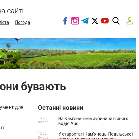
а сайті
міста
Погода
вони бувають
Останні новини
румент для
13:20,
На Камʼянеччині зупинили п'яного
Вчора
водія Audi
ого
12:20,
У старостаті Кам’янець-Подільської
Вчора