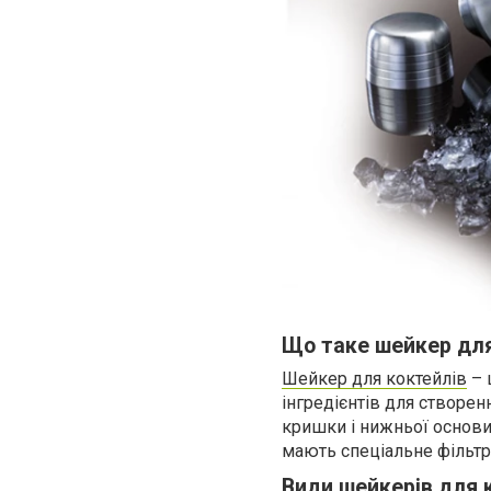
Що таке шейкер для
Шейкер для коктейлів
– 
інгредієнтів для створен
кришки і нижньої основи
мають спеціальне фільтр
Види шейкерів для 