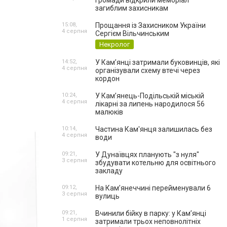
громади відкрили меморіал
загиблим захисникам
15:08,
Прощання із Захисником України
4 серпня
Сергієм Вільчинським
Некролог
14:52,
У Кам’янці затримали буковинців, які
4 серпня
організували схему втечі через
кордон
10:24,
У Кам’янець-Подільській міській
4 серпня
лікарні за липень народилося 56
малюків
10:14,
Частина Кам'янця залишилась без
4 серпня
води
09:21,
У Дунаївцях планують "з нуля"
3 серпня
збудувати котельню для освітнього
закладу
09:12,
На Камʼянеччині перейменували 6
3 серпня
вулиць
09:21,
Вчинили бійку в парку: у Кам’янці
1 серпня
затримали трьох неповнолітніх