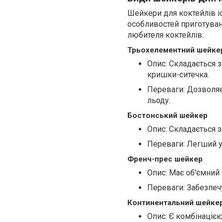
Шейкери для коктейлів іс
особливостей приготуван
любителя коктейлів:
Трьохелементний шейке
Опис: Складається з
кришки-ситечка.
Переваги: Дозволяє
льоду.
Бостонський шейкер
Опис: Складається 
Переваги: Легший у
Френч-прес шейкер
Опис: Має об'ємний 
Переваги: Забезпечу
Континентальний шейке
Опис: Є комбінаціє