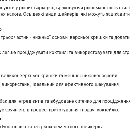
нують у різних варіаціях, враховуючи різноманітність стилі
ня напоїв. Ось деякі види шейкерів, які можуть зацікавит
р
 трьох частин - нижньої основи, верхньої кришки та додатк
 легше проціджувати коктейлі та використовувати для ст
з великої верхньої кришки та меншої нижньої основи.
 використанні, ідеальний для ефективного шакування.
бак для інгредієнтів та вбудоване ситечко для процідженн
є зручність в процесі приготування і подачі коктейлю.
р
ю Бостонського та трьохелементного шейкерів.