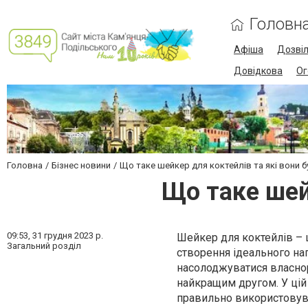
Головн
Афіша
Дозві
Довідкова
Ог
Головна
Бізнес новини
Що таке шейкер для коктейлів та які вони 
Що таке шей
09:53,
31 грудня 2023 р.
Шейкер для коктейлів – 
Загальний розділ
створення ідеального на
насолоджуватися власно
найкращим другом. У цій 
правильно використовув