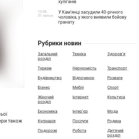
хуліганів
13:08,
У Камʼянці засудили 40-річного
31 липня
чоловіка, у якого виявили бойову
гранату
Рубрики новин
Загальний
Техніка
Здоров'я
розділ
Туризм
Нерухомість
Транспорт
Будівництво
Відпочинок
Розваги
Бізнес
Меблі
Спорт
Жіночий
Інтернет
Культура
розділ
Економіка
Інтер'єр
Мода
ньої
ери також
Кулінарія
Послуги
Родина
Подорожі
Робота
Дитячий
розділ