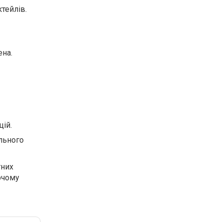
тейлів.
ена.
цій.
ального
тних
рчому