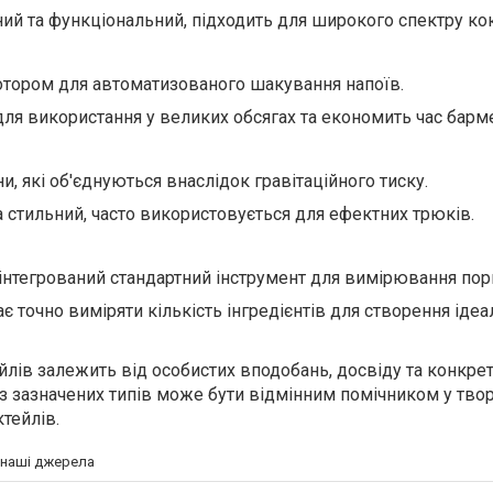
ий та функціональний, підходить для широкого спектру кок
тором для автоматизованого шакування напоїв.
для використання у великих обсягах та економить час барм
ни, які об'єднуються внаслідок гравітаційного тиску.
а стильний, часто використовується для ефектних трюків.
 інтегрований стандартний інструмент для вимірювання пор
 точно виміряти кількість інгредієнтів для створення іде
йлів залежить від особистих вподобань, досвіду та конкре
 із зазначених типів може бути відмінним помічником у тво
тейлів.
а наші джерела