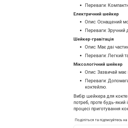
Переваги: Компактн
Електричний шейкер
Опис: Оснащений мо
Переваги: Зручний 
Шейкер-гравітація
Опис: Має дві части
Переваги: Легкий т
Міксологічний шейкер
Опис: Зазвичай має
Переваги: Допомагає
коктейлю.
Вибір шейкера для кокте
потреб, проте будь-який
процесі приготування кок
Поділіться та підписуйтесь н