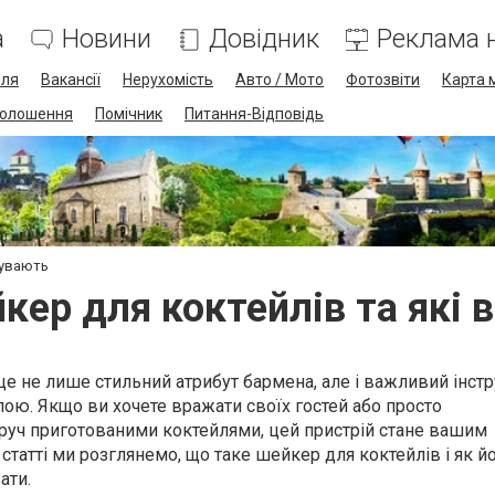
а
Новини
Довідник
Реклама н
лля
Вакансії
Нерухомість
Авто / Мото
Фотозвіти
Карта 
олошення
Помічник
Питання-Відповідь
бувають
кер для коктейлів та які 
це не лише стильний атрибут бармена, але і важливий інст
пою. Якщо ви хочете вражати своїх гостей або просто
руч приготованими коктейлями, цей пристрій стане вашим
статті ми розглянемо, що таке шейкер для коктейлів і як й
ати.