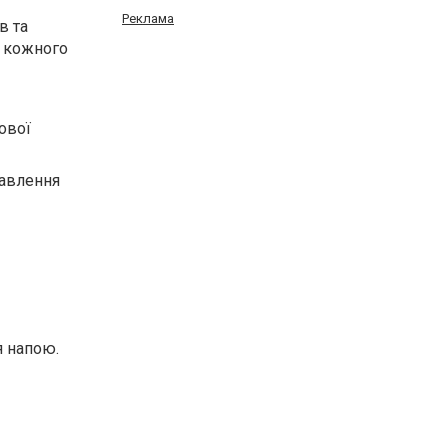
Реклама
в та
и кожного
ової
равлення
я напою.