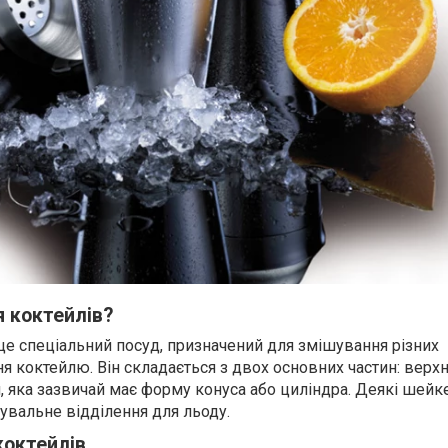
 коктейлів?
це спеціальний посуд, призначений для змішування різних
ня коктейлю. Він складається з двох основних частин: верх
, яка зазвичай має форму конуса або циліндра. Деякі шейк
увальне відділення для льоду.
коктейлів