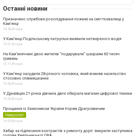
Останні новини
Призначено службове розслідування пожежі на сміттєзвалищі у
Кам’янці
15:30,
Вчора
У Кам’янці-Подільському патрульні виявили нетверезого водія
15:21,
Вчора
На Камʼянеччині двоє жителів "подарували" шахраям 60 тисяч
гривень
15:11,
Вчора
У Камʼянці засудили 28-річного чоловіка, який вчиняв насильство
стосовно співмешканки
15:06,
Вчора
У Дунаївцях 21-річна дівчина двічі обікрала магазин цифрової техніки
15:00,
Вчора
Прощання із Захисником України Ігорем Драгусевичем
Некролог
14:53,
Вчора
Хабар за підписання контрактів з ремонту доріг: викрили заступника
голови Хмельницької ОВА