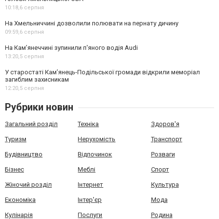
10:18,
6 серпня
На Хмельниччині дозволили полювати на пернату дичину
09:59,
6 серпня
На Камʼянеччині зупинили п'яного водія Audi
13:20,
5 серпня
У старостаті Кам’янець-Подільської громади відкрили меморіал
загиблим захисникам
12:20,
5 серпня
Рубрики новин
Загальний розділ
Техніка
Здоров'я
Туризм
Нерухомість
Транспорт
Будівництво
Відпочинок
Розваги
Бізнес
Меблі
Спорт
Жіночий розділ
Інтернет
Культура
Економіка
Інтер'єр
Мода
Кулінарія
Послуги
Родина