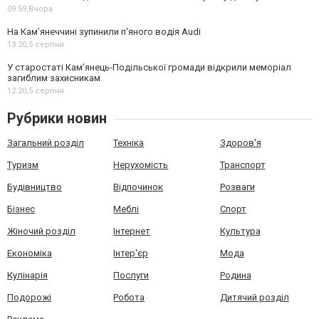
09:59,
Вчора
На Камʼянеччині зупинили п'яного водія Audi
13:20,
5 серпня
У старостаті Кам’янець-Подільської громади відкрили меморіал
загиблим захисникам
12:20,
5 серпня
Рубрики новин
Загальний розділ
Техніка
Здоров'я
Туризм
Нерухомість
Транспорт
Будівництво
Відпочинок
Розваги
Бізнес
Меблі
Спорт
Жіночий розділ
Інтернет
Культура
Економіка
Інтер'єр
Мода
Кулінарія
Послуги
Родина
Подорожі
Робота
Дитячий розділ