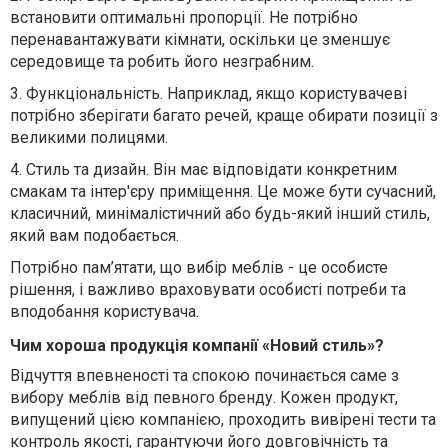
встановити оптимальні пропорції. Не потрібно
перенавантажувати кімнати, оскільки це зменшує
середовище та робить його незграбним.
3.
Функціональність. Наприклад, якщо користувачеві
потрібно зберігати багато речей, краще обирати позиції з
великими полицями.
4.
Стиль та дизайн. Він має відповідати конкретним
смакам та інтер'єру приміщення. Це може бути сучасний,
класичний, минімалістичний або будь-який інший стиль,
який вам подобається.
Потрібно пам’ятати, що вибір меблів - це особисте
рішення, і важливо враховувати особисті потреби та
вподобання користувача.
Чим хороша продукція компанії «Новий стиль»?
Відчуття впевненості та спокою починається саме з
вибору меблів
від певного бренду
. Кожен продукт,
випущений цією компанією, проходить вивірені тести та
контроль якості, гарантуючи його довговічність та