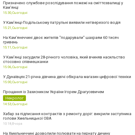
Призначено службове розслідування пожежі на сміттєзвалищі у
Кам’янці
15:30,
Сьогодні
У Кам’янці-Подільському патрульні виявили нетверезого водія
15:21,
Сьогодні
На Камʼянеччині двоє жителів "подарували" шахраям 60 тисяч
гривень
15:11,
Сьогодні
У Камʼянці засудили 28-річного чоловіка, який вчиняв насильство
стосовно співмешканки
15:06,
Сьогодні
У Дунаївцях 21-річна дівчина двічі обікрала магазин цифрової техніки
15:00,
Сьогодні
Прощання із Захисником України Ігорем Драгусевичем
Некролог
14:53,
Сьогодні
Хабар за підписання контрактів з ремонту доріг: викрили заступника
голови Хмельницької ОВА
10:18,
Вчора
На Хмельниччині дозволили полювати на пернату дичину