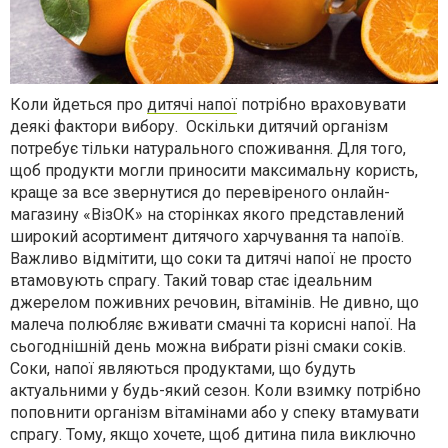
Коли йдеться про
дитячі напої
потрібно враховувати
деякі фактори вибору. Оскільки дитячий організм
потребує тільки натурального споживання. Для того,
щоб продукти могли приносити максимальну користь,
краще за все звернутися до перевіреного онлайн-
магазину «ВізОК» на сторінках якого представлений
широкий асортимент дитячого харчування та напоїв.
Важливо відмітити, що соки та дитячі напої не просто
втамовують спрагу. Такий товар стає ідеальним
джерелом поживних речовин, вітамінів. Не дивно, що
малеча полюбляє вживати смачні та корисні напої. На
сьогоднішній день можна вибрати різні смаки соків.
Соки, напої являються продуктами, що будуть
актуальними у будь-який сезон. Коли взимку потрібно
поповнити організм вітамінами або у спеку втамувати
спрагу. Тому, якщо хочете, щоб дитина пила виключно