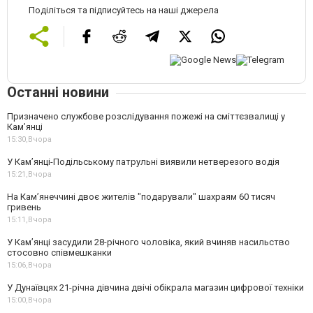
Поділіться та підписуйтесь на наші джерела
Останні новини
Призначено службове розслідування пожежі на сміттєзвалищі у
Кам’янці
15:30,
Вчора
У Кам’янці-Подільському патрульні виявили нетверезого водія
15:21,
Вчора
На Камʼянеччині двоє жителів "подарували" шахраям 60 тисяч
гривень
15:11,
Вчора
У Камʼянці засудили 28-річного чоловіка, який вчиняв насильство
стосовно співмешканки
15:06,
Вчора
У Дунаївцях 21-річна дівчина двічі обікрала магазин цифрової техніки
15:00,
Вчора