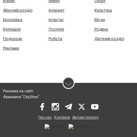
Бізнес
Меблі
Спорт
Жіночий розділ
Інтернет
Культура
Економіка
Інтер'єр
Мода
Кулінарія
Послуги
Родина
Подорожі
Робота
Дитячий розділ
Реклама
Реклама на сайті
Франшиза "CitySites"
Про нас
Контакти
Автори проєкту