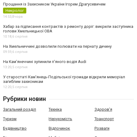
Прощання із Захисником України Ігорем Драгусевичем
Некролог
14:53,
Вчора
Хабар за підписання контрактів з ремонту доріг: викрили заступника
голови Хмельницької ОВА
10:18,
6 серпня
На Хмельниччині дозволили полювати на пернату дичину
09:59,
6 серпня
На Камʼянеччині зупинили п'яного водія Audi
13:20,
5 серпня
У старостаті Кам’янець-Подільської громади відкрили меморіал
загиблим захисникам
12:20,
5 серпня
Рубрики новин
Загальний розділ
Техніка
Здоров'я
Туризм
Нерухомість
Транспорт
Будівництво
Відпочинок
Розваги