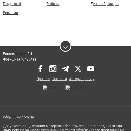
Подорожі
Робота
Дитячий розділ
Реклама
Реклама на сайті
Франшиза "CitySites"
Про нас
Контакти
Автори проєкту
info@3849.com.ua
Допускається цитування матеріалів без отримання попередньої згоди
3849.com.ua за умови розміщення в тексті обов'язкового посилання на