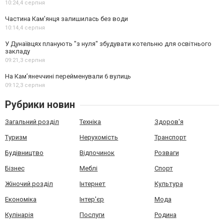
10:24,
4 серпня
Частина Кам'янця залишилась без води
10:14,
4 серпня
У Дунаївцях планують "з нуля" збудувати котельню для освітнього
закладу
09:21,
3 серпня
На Камʼянеччині перейменували 6 вулиць
09:12,
3 серпня
Рубрики новин
Загальний розділ
Техніка
Здоров'я
Туризм
Нерухомість
Транспорт
Будівництво
Відпочинок
Розваги
Бізнес
Меблі
Спорт
Жіночий розділ
Інтернет
Культура
Економіка
Інтер'єр
Мода
Кулінарія
Послуги
Родина