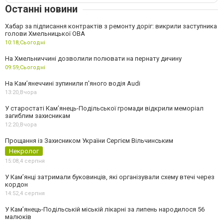
Останні новини
Хабар за підписання контрактів з ремонту доріг: викрили заступника
голови Хмельницької ОВА
10:18,
Сьогодні
На Хмельниччині дозволили полювати на пернату дичину
09:59,
Сьогодні
На Камʼянеччині зупинили п'яного водія Audi
13:20,
Вчора
У старостаті Кам’янець-Подільської громади відкрили меморіал
загиблим захисникам
12:20,
Вчора
Прощання із Захисником України Сергієм Вільчинським
Некролог
15:08,
4 серпня
У Кам’янці затримали буковинців, які організували схему втечі через
кордон
14:52,
4 серпня
У Кам’янець-Подільській міській лікарні за липень народилося 56
малюків