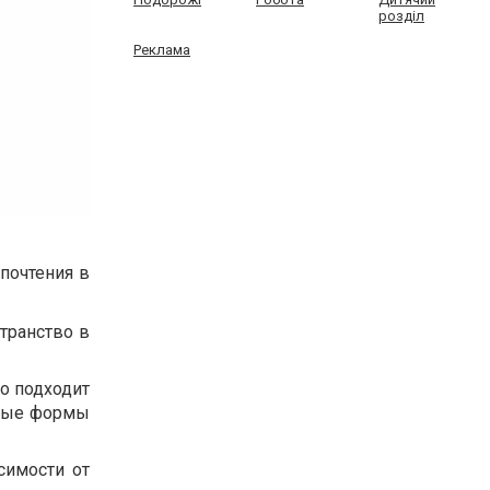
розділ
Реклама
почтения в
транство в
о подходит
тные формы
симости от