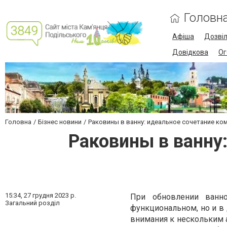
Головн
Афіша
Дозві
Довідкова
Ог
Головна
Бізнес новини
Раковины в ванну: идеальное сочетание ко
Раковины в ванну
15:34,
27 грудня 2023 р.
При обновлении ванн
Загальний розділ
функциональном, но и в
внимания к нескольким а