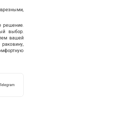
 врезными,
е решение.
ый выбор.
илем вашей
 раковину,
комфортную