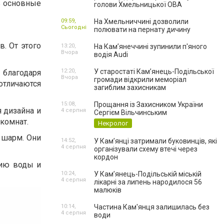
ь основные
голови Хмельницької ОВА
09:59,
На Хмельниччині дозволили
Сьогодні
полювати на пернату дичину
. От этого
13:20,
На Камʼянеччині зупинили п'яного
Вчора
водія Audi
12:20,
У старостаті Кам’янець-Подільської
 благодаря
Вчора
громади відкрили меморіал
отличаются
загиблим захисникам
15:08,
Прощання із Захисником України
 дизайна и
4 серпня
Сергієм Вільчинським
комнат.
Некролог
 шарм. Они
14:52,
У Кам’янці затримали буковинців, які
4 серпня
організували схему втечі через
кордон
вию воды и
10:24,
У Кам’янець-Подільській міській
4 серпня
лікарні за липень народилося 56
малюків
10:14,
Частина Кам'янця залишилась без
4 серпня
води