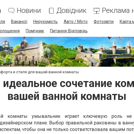
а
Новини
Довідник
Реклама н
лля
Вакансії
Нерухомість
Авто / Мото
Фотозвіти
Карта 
олошення
Помічник
Питання-Відповідь
мфорта и стиля для вашей ванной комнаты
: идеальное сочетание ком
вашей ванной комнаты
ой комнаты умывальник играет ключевую роль не
 дизайнерском плане. Выбор правильной раковины в ванн
спектам, чтобы она не только соответствовала вашим пот