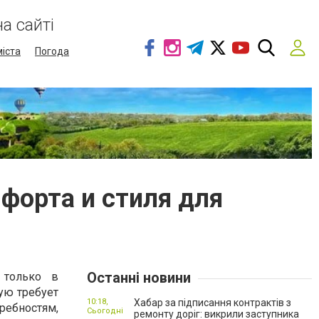
а сайті
міста
Погода
форта и стиля для
Останні новини
 только в
ую требует
10:18,
Хабар за підписання контрактів з
ребностям,
Сьогодні
ремонту доріг: викрили заступника