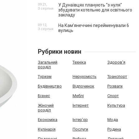
09:21,
У Дунаївцях планують "з нуля"
3 серпня
збудувати котельню для освітнього
закладу
09:12,
На Камʼянеччині перейменували 6
3 серпня
вулиць
Рубрики новин
Загальний
Техніка
Здоров'я
розділ
Туризм
Нерухомість
Транспорт
Будівництво
Відпочинок
Розваги
Бізнес
Меблі
Спорт
Жіночий
Інтернет
Культура
розділ
Економіка
Інтер'єр
Мода
Кулінарія
Послуги
Родина
Подорожі
Робота
Дитячий