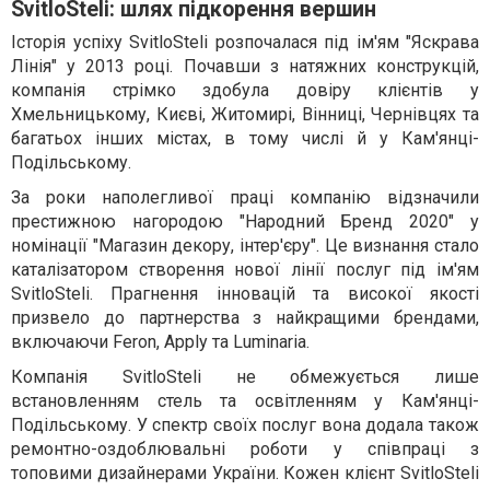
SvitloSteli: шлях підкорення вершин
Історія успіху SvitloSteli розпочалася під ім'ям "Яскрава
Лінія" у 2013 році. Почавши з натяжних конструкцій,
компанія стрімко здобула довіру клієнтів у
Хмельницькому, Києві, Житомирі, Вінниці, Чернівцях та
багатьох інших містах, в тому числі й у Кам'янці-
Подільському.
За роки наполегливої праці компанію відзначили
престижною нагородою "Народний Бренд 2020" у
номінації "Магазин декору, інтер'єру". Це визнання стало
каталізатором створення нової лінії послуг під ім'ям
SvitloSteli. Прагнення інновацій та високої якості
призвело до партнерства з найкращими брендами,
включаючи Feron, Apply та Luminaria.
Компанія SvitloSteli не обмежується лише
встановленням стель та освітленням у Кам'янці-
Подільському. У спектр своїх послуг вона додала також
ремонтно-оздоблювальні роботи у співпраці з
топовими дизайнерами України. Кожен клієнт SvitloSteli