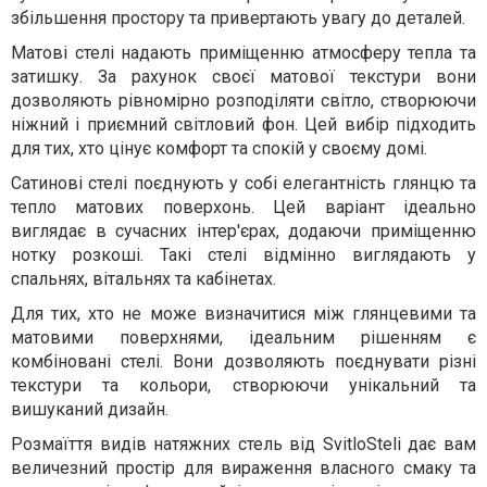
збільшення простору та привертають увагу до деталей.
Матові стелі надають приміщенню атмосферу тепла та
затишку. За рахунок своєї матової текстури вони
дозволяють рівномірно розподіляти світло, створюючи
ніжний і приємний світловий фон. Цей вибір підходить
для тих, хто цінує комфорт та спокій у своєму домі.
Сатинові стелі поєднують у собі елегантність глянцю та
тепло матових поверхонь. Цей варіант ідеально
виглядає в сучасних інтер'єрах, додаючи приміщенню
нотку розкоші. Такі стелі відмінно виглядають у
спальнях, вітальнях та кабінетах.
Для тих, хто не може визначитися між глянцевими та
матовими поверхнями, ідеальним рішенням є
комбіновані стелі. Вони дозволяють поєднувати різні
текстури та кольори, створюючи унікальний та
вишуканий дизайн.
Розмаїття видів натяжних стель від SvitloSteli дає вам
величезний простір для вираження власного смаку та