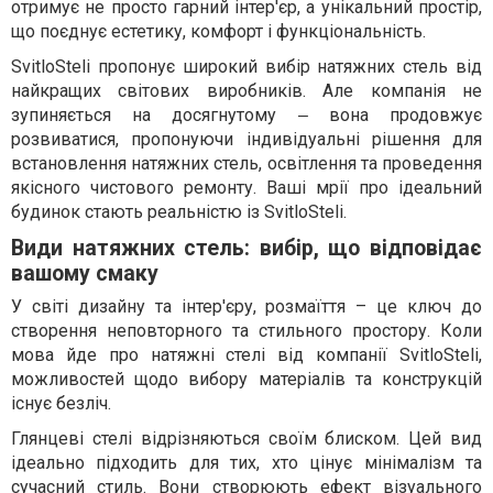
отримує не просто гарний інтер'єр, а унікальний простір,
що поєднує естетику, комфорт і функціональність.
SvitloSteli пропонує широкий вибір натяжних стель від
найкращих світових виробників. Але компанія не
зупиняється на досягнутому ‒ вона продовжує
розвиватися, пропонуючи індивідуальні рішення для
встановлення натяжних стель, освітлення та проведення
якісного чистового ремонту. Ваші мрії про ідеальний
будинок стають реальністю із SvitloSteli.
Види натяжних стель: вибір, що відповідає
вашому смаку
У світі дизайну та інтер'єру, розмаїття – це ключ до
створення неповторного та стильного простору. Коли
мова йде про натяжні стелі від компанії SvitloSteli,
можливостей щодо вибору матеріалів та конструкцій
існує безліч.
Глянцеві стелі відрізняються своїм блиском. Цей вид
ідеально підходить для тих, хто цінує мінімалізм та
сучасний стиль. Вони створюють ефект візуального