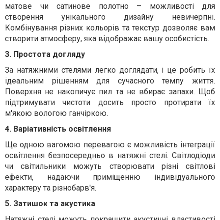
матове чи сатинове полотно – можливості для
створення унікального дизайну невичерпні.
Комбінування різних кольорів та текстур дозволяє вам
створити атмосферу, яка відображає вашу особистість.
3. Простота догляду
За натяжними стелями легко доглядати, і це робить їх
ідеальним рішенням для сучасного темпу життя.
Поверхня не накопичує пил та не вбирає запахи. Щоб
підтримувати чистоти досить просто протирати їх
м'якою вологою ганчіркою.
4. Варіативність освітлення
Ще одною вагомою перевагою є можливість інтеграції
освітлення безпосередньо в натяжні стелі. Світлодіоди
чи світильники можуть створювати різні світлові
ефекти, надаючи приміщенню індивідуального
характеру та різнобарв'я.
5. Затишок та акустика
Натяжні стелі можуть покращити акустичні властивості