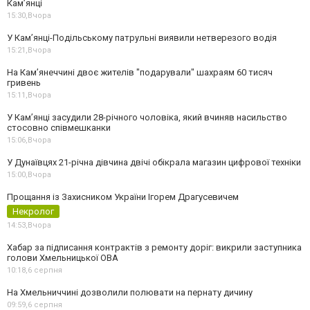
Кам’янці
15:30,
Вчора
У Кам’янці-Подільському патрульні виявили нетверезого водія
15:21,
Вчора
На Камʼянеччині двоє жителів "подарували" шахраям 60 тисяч
гривень
15:11,
Вчора
У Камʼянці засудили 28-річного чоловіка, який вчиняв насильство
стосовно співмешканки
15:06,
Вчора
У Дунаївцях 21-річна дівчина двічі обікрала магазин цифрової техніки
15:00,
Вчора
Прощання із Захисником України Ігорем Драгусевичем
Некролог
14:53,
Вчора
Хабар за підписання контрактів з ремонту доріг: викрили заступника
голови Хмельницької ОВА
10:18,
6 серпня
На Хмельниччині дозволили полювати на пернату дичину
09:59,
6 серпня