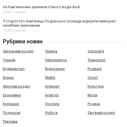
На Камʼянеччині зупинили п'яного водія Audi
13:20,
5 серпня
У старостаті Кам’янець-Подільської громади відкрили меморіал
загиблим захисникам
12:20,
5 серпня
Рубрики новин
Загальний розділ
Техніка
Здоров'я
Туризм
Нерухомість
Транспорт
Будівництво
Відпочинок
Розваги
Бізнес
Меблі
Спорт
Жіночий розділ
Інтернет
Культура
Економіка
Інтер'єр
Мода
Кулінарія
Послуги
Родина
Подорожі
Робота
Дитячий розділ
Реклама