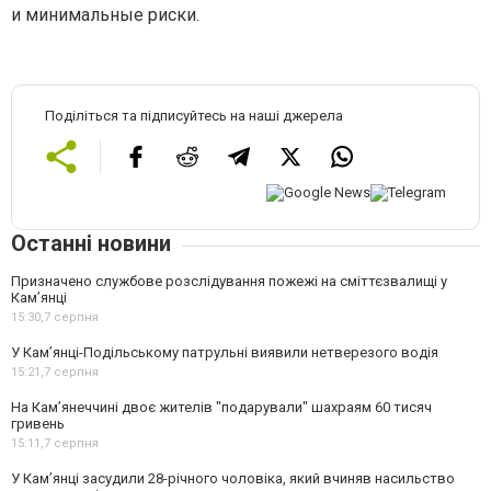
и минимальные риски.
Поділіться та підписуйтесь на наші джерела
Останні новини
Призначено службове розслідування пожежі на сміттєзвалищі у
Кам’янці
15:30,
7 серпня
У Кам’янці-Подільському патрульні виявили нетверезого водія
15:21,
7 серпня
На Камʼянеччині двоє жителів "подарували" шахраям 60 тисяч
гривень
15:11,
7 серпня
У Камʼянці засудили 28-річного чоловіка, який вчиняв насильство