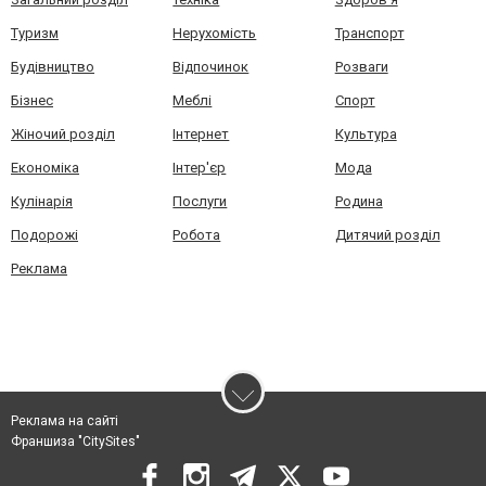
Туризм
Нерухомість
Транспорт
Будівництво
Відпочинок
Розваги
Бізнес
Меблі
Спорт
Жіночий розділ
Інтернет
Культура
Економіка
Інтер'єр
Мода
Кулінарія
Послуги
Родина
Подорожі
Робота
Дитячий розділ
Реклама
Реклама на сайті
Франшиза "CitySites"