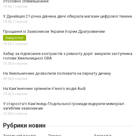
стосовно співмешканки
15:06,
7 серпня
У Дунаївцях 21-річна дівчина двічі обікрала магазин цифрової техніки
15:00,
7 серпня
Прощання із Захисником України Ігорем Драгусевичем
Некролог
14:53,
7 серпня
Хабар за підписання контрактів з ремонту доріг: викрили заступника
голови Хмельницької ОВА
10:18,
6 серпня
На Хмельниччині дозволили полювати на пернату дичину
09:59,
6 серпня
На Камʼянеччині зупинили п'яного водія Audi
13:20,
5 серпня
У старостаті Кам’янець-Подільської громади відкрили меморіал
загиблим захисникам
12:20,
5 серпня
Рубрики новин
Загальний розділ
Техніка
Здоров'я