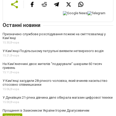
Останні новини
Призначено службове розслідування пожежі на сміттєзвалищі у
Кам’янці
15:30,
Вчора
У Кам’янці-Подільському патрульні виявили нетверезого водія
15:21,
Вчора
На Камʼянеччині двоє жителів "подарували" шахраям 60 тисяч
гривень
15:11,
Вчора
У Камʼянці засудили 28-річного чоловіка, який вчиняв насильство
стосовно співмешканки
15:06,
Вчора
У Дунаївцях 21-річна дівчина двічі обікрала магазин цифрової техніки
15:00,
Вчора
Прощання із Захисником України Ігорем Драгусевичем
Некролог