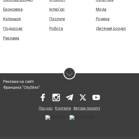
Економіка
Інтер'єр
Мода
Кулінарія
Послуги
Родина
Подорожі
Робота
Дитячий розділ
Реклама
Реклама на сайті
Франшиза "CitySites"
Про нас
Контакти
Автори проєкту