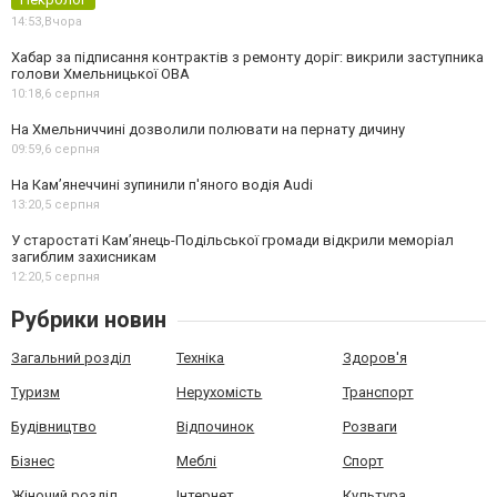
14:53,
Вчора
Хабар за підписання контрактів з ремонту доріг: викрили заступника
голови Хмельницької ОВА
10:18,
6 серпня
На Хмельниччині дозволили полювати на пернату дичину
09:59,
6 серпня
На Камʼянеччині зупинили п'яного водія Audi
13:20,
5 серпня
У старостаті Кам’янець-Подільської громади відкрили меморіал
загиблим захисникам
12:20,
5 серпня
Рубрики новин
Загальний розділ
Техніка
Здоров'я
Туризм
Нерухомість
Транспорт
Будівництво
Відпочинок
Розваги
Бізнес
Меблі
Спорт
Жіночий розділ
Інтернет
Культура