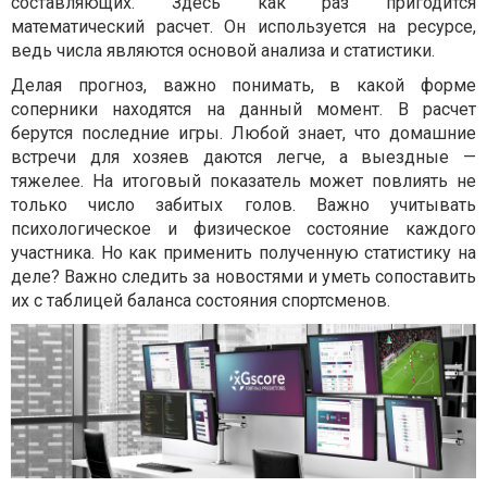
составляющих. Здесь как раз пригодится
математический расчет. Он используется на ресурсе,
ведь числа являются основой анализа и статистики.
Делая прогноз, важно понимать, в какой форме
соперники находятся на данный момент. В расчет
берутся последние игры. Любой знает, что домашние
встречи для хозяев даются легче, а выездные —
тяжелее. На итоговый показатель может повлиять не
только число забитых голов. Важно учитывать
психологическое и физическое состояние каждого
участника. Но как применить полученную статистику на
деле? Важно следить за новостями и уметь сопоставить
их с таблицей баланса состояния спортсменов.