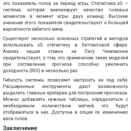
это показатель голов за период игры. Статистика xG —
система, которая анализирует качество голевых
моментов в момент игры двух команд. Высокие
значения этого показателя свидетельствуют о большей
вероятности забитого мяча.
Существует несколько основных стратегий и методов
использовать xG статистику в беттинговой сфере.
Анализ наших ставок на Лигу Чемпионов
свидетельствует, о том, что применение таких моделей
при составлении прогноза способно увеличить
доходность (ROI) в несколько раз.
Гибкость системы позволяет настроить ее под себя.
Расширенные инструменты дают возможность
выделить главные критерии для построения прогнозов.
Можно добавлять нужные таблицы, определиться с
необходимым количеством матчей, что будут
отображаться в них. Доступна и опция по изменению
веса голов.
Заключение