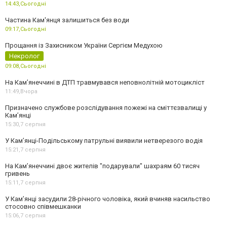
14:43,
Сьогодні
Частина Кам'янця залишиться без води
09:17,
Сьогодні
Прощання із Захисником України Сергієм Медухою
Некролог
09:08,
Сьогодні
На Кам’янеччині в ДТП травмувався неповнолітній мотоцикліст
11:49,
Вчора
Призначено службове розслідування пожежі на сміттєзвалищі у
Кам’янці
15:30,
7 серпня
У Кам’янці-Подільському патрульні виявили нетверезого водія
15:21,
7 серпня
На Камʼянеччині двоє жителів "подарували" шахраям 60 тисяч
гривень
15:11,
7 серпня
У Камʼянці засудили 28-річного чоловіка, який вчиняв насильство
стосовно співмешканки
15:06,
7 серпня