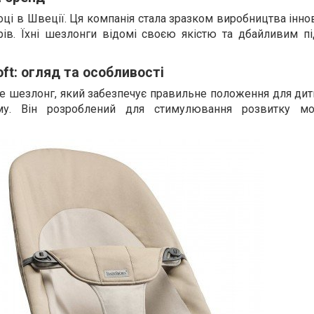
ці в Швеції. Ця компанія стала зразком виробництва інно
рів. Їхні шезлонги відомі своєю якістю та дбайливим п
oft: огляд та особливості
е шезлонг, який забезпечує правильне положення для дит
му. Він розроблений для стимулювання розвитку мо