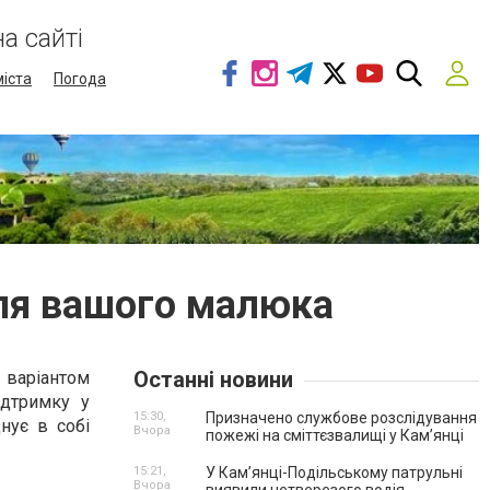
а сайті
міста
Погода
для вашого малюка
Останні новини
м варіантом
ідтримку у
15:30,
Призначено службове розслідування
днує в собі
Вчора
пожежі на сміттєзвалищі у Кам’янці
15:21,
У Кам’янці-Подільському патрульні
Вчора