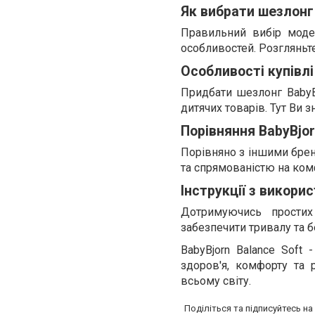
Як вибрати шезлонг
Правильний вибір модел
особливостей. Розгляньте
Особливості купівлі 
Придбати шезлонг Baby
дитячих товарів. Тут Ви 
Порівняння BabyBjo
Порівняно з іншими брен
та спрямованістю на ком
Інструкції з викори
Дотримуючись прости
забезпечити тривалу та 
BabyBjorn Balance Soft
здоров'я, комфорту та
всьому світу.
Поділіться та підписуйтесь н