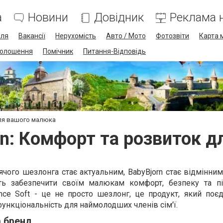
а
Новини
Довідник
Реклама н
лля
Вакансії
Нерухомість
Авто / Мото
Фотозвіти
Карта 
олошення
Помічник
Питання-Відповідь
для вашого малюка
n: Комфорт та розвиток 
тячого шезлонга стає актуальним, BabyBjorn стає відмінни
нуть забезпечити своїм малюкам комфорт, безпеку та п
ance Soft - це не просто шезлонг, це продукт, який поє
ункціональність для наймолодших членів сім'ї.
а бренд