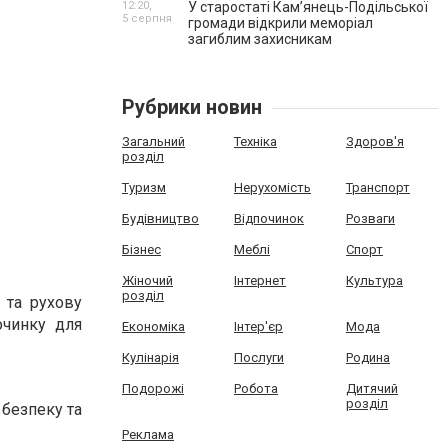
12:20,
У старостаті Кам’янець-Подільської
5 серпня
громади відкрили меморіал
загиблим захисникам
Рубрики новин
Загальний
Техніка
Здоров'я
розділ
Туризм
Нерухомість
Транспорт
Будівництво
Відпочинок
Розваги
Бізнес
Меблі
Спорт
Жіночий
Інтернет
Культура
розділ
 та рухову
очинку для
Економіка
Інтер'єр
Мода
Кулінарія
Послуги
Родина
Подорожі
Робота
Дитячий
розділ
 безпеку та
Реклама