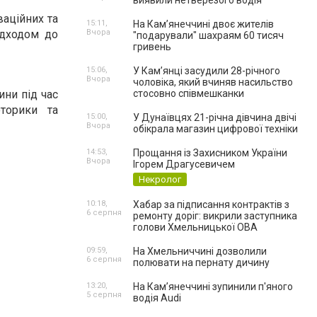
виявили нетверезого водія
ваційних та
15:11,
На Камʼянеччині двоє жителів
ідходом до
Вчора
"подарували" шахраям 60 тисяч
гривень
15:06,
У Камʼянці засудили 28-річного
Вчора
чоловіка, який вчиняв насильство
ини під час
стосовно співмешканки
торики та
15:00,
У Дунаївцях 21-річна дівчина двічі
Вчора
обікрала магазин цифрової техніки
14:53,
Прощання із Захисником України
Вчора
Ігорем Драгусевичем
Некролог
10:18,
Хабар за підписання контрактів з
6 серпня
ремонту доріг: викрили заступника
голови Хмельницької ОВА
09:59,
На Хмельниччині дозволили
6 серпня
полювати на пернату дичину
13:20,
На Камʼянеччині зупинили п'яного
5 серпня
водія Audi