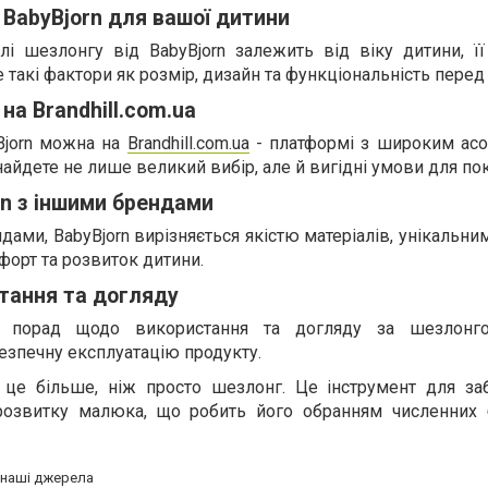
 BabyBjorn для вашої дитини
і шезлонгу від BabyBjorn залежить від віку дитини, її
 такі фактори як розмір, дизайн та функціональність пере
на Brandhill.com.ua
Bjorn можна на
Brandhill.com.ua
- платформі з широким ас
знайдете не лише великий вибір, але й вигідні умови для по
rn з іншими брендами
дами, BabyBjorn вирізняється якістю матеріалів, унікальн
форт та розвиток дитини.
стання та догляду
х порад щодо використання та догляду за шезлонг
безпечну експлуатацію продукту.
 - це більше, ніж просто шезлонг. Це інструмент для за
 розвитку малюка, що робить його обранням численних 
а наші джерела