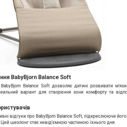
ня BabyBjorn Balance Soft
BabyBjorn Balance Soft дозволяє дитині розвивати м'язи
ідеальний варіант для створення зони комфорту та відп
ористувачів
ні відгуки про BabyBjorn Balance Soft, підкреслюючи його
. Цей шезлонг стає невід'ємною частиною їхнього дня.