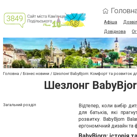
Головн
Афіша
Дозві
Довідкова
Ог
Головна
Бізнес новини
Шезлонг BabyBjorn: Комфорт та розвиток 
Шезлонг BabyBjor
Загальний розділ
Відтепер, коли вибір ди
для батьків, які праг
розвитку. BabyBjorn Bal
ергономічний дизайн та ф
BabyBjorn: історія т