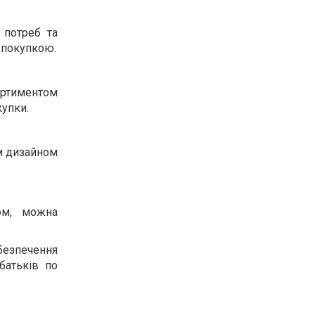
 потреб та
д покупкою.
ортиментом
купки.
им дизайном
ом, можна
безпечення
батьків по