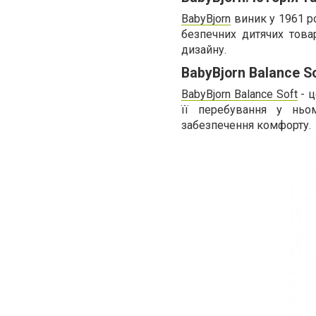
BabyBjorn
виник у 1961 ро
безпечних дитячих това
дизайну.
BabyBjorn Balance S
BabyBjorn Balance Soft
- ц
її перебування у ньо
забезпечення комфорту.