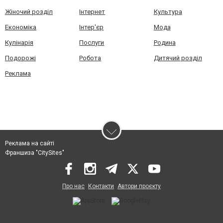
Жіночий розділ
Інтернет
Культура
Економіка
Інтер'єр
Мода
Кулінарія
Послуги
Родина
Подорожі
Робота
Дитячий розділ
Реклама
Реклама на сайті
Франшиза "CitySites"
Про нас
Контакти
Автори проєкту