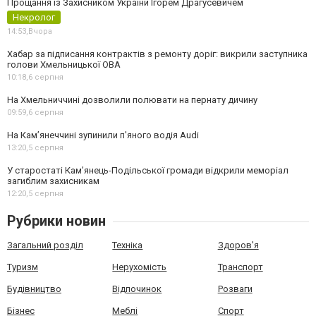
Прощання із Захисником України Ігорем Драгусевичем
Некролог
14:53,
Вчора
Хабар за підписання контрактів з ремонту доріг: викрили заступника
голови Хмельницької ОВА
10:18,
6 серпня
На Хмельниччині дозволили полювати на пернату дичину
09:59,
6 серпня
На Камʼянеччині зупинили п'яного водія Audi
13:20,
5 серпня
У старостаті Кам’янець-Подільської громади відкрили меморіал
загиблим захисникам
12:20,
5 серпня
Рубрики новин
Загальний розділ
Техніка
Здоров'я
Туризм
Нерухомість
Транспорт
Будівництво
Відпочинок
Розваги
Бізнес
Меблі
Спорт