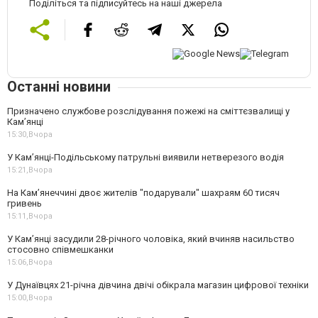
Поділіться та підписуйтесь на наші джерела
Останні новини
Призначено службове розслідування пожежі на сміттєзвалищі у
Кам’янці
15:30,
Вчора
У Кам’янці-Подільському патрульні виявили нетверезого водія
15:21,
Вчора
На Камʼянеччині двоє жителів "подарували" шахраям 60 тисяч
гривень
15:11,
Вчора
У Камʼянці засудили 28-річного чоловіка, який вчиняв насильство
стосовно співмешканки
15:06,
Вчора
У Дунаївцях 21-річна дівчина двічі обікрала магазин цифрової техніки
15:00,
Вчора