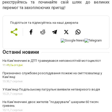
реєструйтесь та починайте свій шлях до великих
перемог та захоплюючих пригод!
Поділіться та підписуйтесь на наші джерела
Останні новини
На Кам’янеччині в ДТП травмувався неповнолітній мотоцикліст
11:49,
Сьогодні
Призначено службове розслідування пожежі на сміттєзвалищі у
Кам’янці
15:30,
7 серпня
У Кам’янці-Подільському патрульні виявили нетверезого водія
15:21,
7 серпня
На Камʼянеччині двоє жителів "подарували" шахраям 60 тисяч
гривень
15:11,
7 серпня