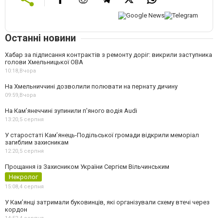
Останні новини
Хабар за підписання контрактів з ремонту доріг: викрили заступника
голови Хмельницької ОВА
10:18,
Вчора
На Хмельниччині дозволили полювати на пернату дичину
09:59,
Вчора
На Камʼянеччині зупинили п'яного водія Audi
13:20,
5 серпня
У старостаті Кам’янець-Подільської громади відкрили меморіал
загиблим захисникам
12:20,
5 серпня
Прощання із Захисником України Сергієм Вільчинським
Некролог
15:08,
4 серпня
У Кам’янці затримали буковинців, які організували схему втечі через
кордон