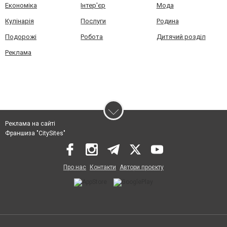
Економіка
Інтер'єр
Мода
Кулінарія
Послуги
Родина
Подорожі
Робота
Дитячий розділ
Реклама
Реклама на сайті
Франшиза "CitySites"
Про нас
Контакти
Автори проєкту