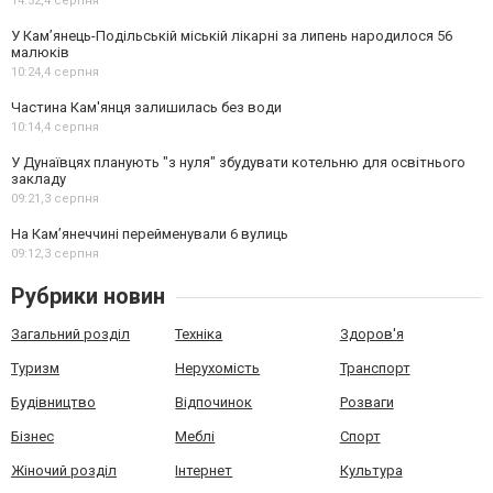
14:52,
4 серпня
У Кам’янець-Подільській міській лікарні за липень народилося 56
малюків
10:24,
4 серпня
Частина Кам'янця залишилась без води
10:14,
4 серпня
У Дунаївцях планують "з нуля" збудувати котельню для освітнього
закладу
09:21,
3 серпня
На Камʼянеччині перейменували 6 вулиць
09:12,
3 серпня
Рубрики новин
Загальний розділ
Техніка
Здоров'я
Туризм
Нерухомість
Транспорт
Будівництво
Відпочинок
Розваги
Бізнес
Меблі
Спорт
Жіночий розділ
Інтернет
Культура