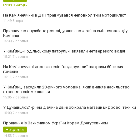
09:08,
Сьогодні
На Кам’янеччині в ДТП травмувався неповнолітній мотоцикліст
11:49,
Вчора
Призначено службове розслідування пожежі на сміттєзвалищі у
Кам’янці
15:30,
7 серпня
У Кам’янці-Подільському патрульні виявили нетверезого водія
15:21,
7 серпня
На Камʼянеччині двоє жителів "подарували" шахраям 60 тисяч
гривень
15:11,
7 серпня
У Камʼянці засудили 28-річного чоловіка, який вчиняв насильство
стосовно співмешканки
15:06,
7 серпня
У Дунаївцях 21-річна дівчина двічі обікрала магазин цифрової техніки
15:00,
7 серпня
Прощання із Захисником України Ігорем Драгусевичем
Некролог
14:53,
7 серпня