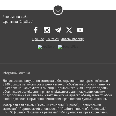
Реклама на сайті
Франшиза "CitySites"
Про нас
Контакти
Автори проєкту
info@3849.com.ua
Допускається цитування матеріалів без отримання попередньої згоди
3849.com.ua за умови розміщення в тексті обов'язкового посилання на
3849.com.ua - Сайт міста Кам'янця-Подільського. Для інтернет-видань
обов'язкове розміщення прямого, відкритого для пошукових систем
гіперпосилання на цитовані статті не нижче другого абзацу в тексті або в
якості джерела. Порушення виняткових прав переслідується Законом.
Матеріали з плашками "Новини компаній", "Промо", "Партнерський
матеріал", "Партнерський спецпроєкт", "Політичні новини", "Пресреліз",
"PR", "Офіційно", "Політична реклама" публікуються на правах реклами.