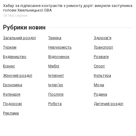
Хабар за підписання контрактів з ремонту доріг: викрили заступника
голови Хмельницької ОВА
10:18,
6 серпня
Рубрики новин
Загальний розділ
Техніка
Здоров'я
Туризм
Нерухомість
Транспорт
Будівництво
Відпочинок
Розваги
Бізнес
Меблі
Спорт
Жіночий розділ
Інтернет
Культура
Економіка
Інтер'єр
Мода
Кулінарія
Послуги
Родина
Подорожі
Робота
Дитячий розділ
Реклама