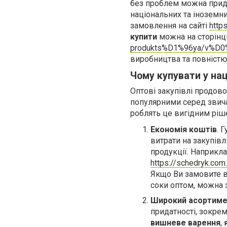
без проблем можна прид
національних та іноземн
замовлення на сайті
http
купити
можна на сторінц
produkts%D1%96ya/v%D0
виробництва та повністю
Чому купувати у на
Оптові закупівлі продов
популярними серед звича
роблять це вигідним ріш
Економія коштів
. 
витрати на закупів
продукції. Наприкл
https://schedryk.c
Якщо Ви замовите в
соки оптом, можна 
Широкий асортим
придатності, зокрем
вишневе
варення
,