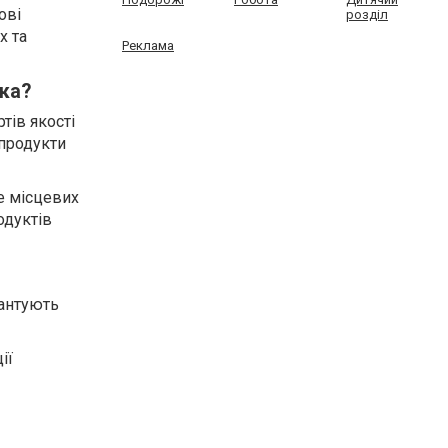
ові
розділ
х та
Реклама
ика?
тів якості
 продукти
е місцевих
одуктів
рантують
ії