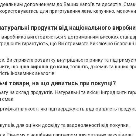
 ідеальним доповненням до Ваших напоїв та десертів. Смак
ористовуватись для приготування лате, капучино, молочни
натуральні продукти від національного виробн
 виробника виготовляється з дотриманням високих стандар
нгредієнти гарантують, що Ви отримаєте виключно безпечні
ри, Ви сприяєте розвитку внутрішнього ринку та підтримуєт
ачити, що
ціна сиропів до кави
, топінгів, джемів та інших пр
ість іноземних аналогів.
чі товари, на що дивитись при покупці?
агу на склад продуктів. Натуральні та якісні інгредієнти га
 смак.
ртифікатів якості, які підтверджують відповідність продукц
купців для оцінки досвіду та задоволеності від покупки.
 у Рівному є надійним партнером для оптових закупівель