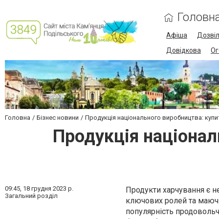
Головн
Афіша
Дозві
Довідкова
Ог
Головна
Бізнес новини
Продукція національного виробництва: купи
Продукція націонал
09:45,
18 грудня 2023 р.
Продукти харчування є н
Загальний розділ
ключових ролей та маючи
популярність продовольч