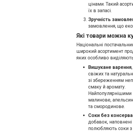
цінами. Такий асор
їх в запасі.
Зручність замовле
замовлення, що екон
Які товари можна к
Національні постачальн
широкий асортимент прод
яких особливо виділяють
Вишукане варення
свіжих та натуральн
зі збереженням не
смаку й аромату.
Найпопулярнішими 
малинове, апельсин
та смородинове.
Соки без консерва
добавок, наповнені
полюбляють соки з т