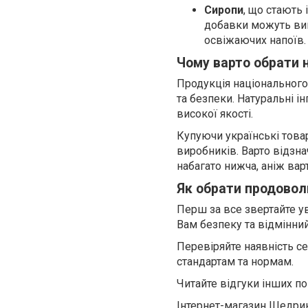
Сиропи
, що стають
добавки можуть вик
освіжаючих напоїв.
Чому варто обрати 
Продукція національного
та безпеки. Натуральні і
високої якості.
Купуючи українські това
виробників. Варто відзн
набагато нижча, аніж варт
Як обрати продоволь
Перш за все звертайте ув
Вам безпеку та відмінний
Перевіряйте наявність се
стандартам та нормам.
Читайте відгуки інших по
Інтернет-магазин Щедрик