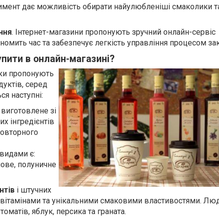
тимент дає можливість обирати найулюбленіші смаколики т
ння
. Інтернет-магазини пропонують зручний онлайн-сервіс
омить час та забезпечує легкість управління процесом зак
упити в онлайн-магазині?
ики пропонують
уктів, серед
ся наступні:
, виготовлене зі
их інгредієнтів
повторного
видами є:
ове, полуничне
нтів
і штучних
 вітамінами та унікальними смаковими властивостями. Лю
оматів, яблук, персика та граната.