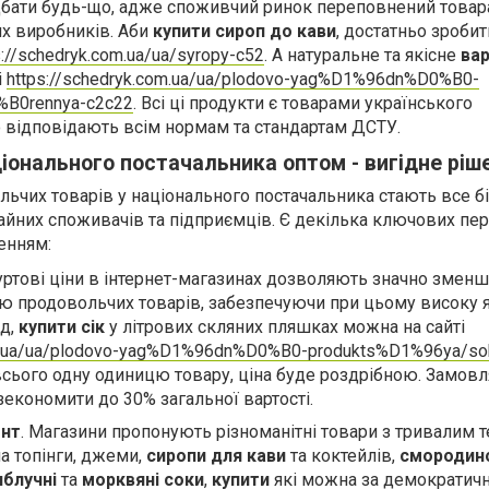
бати будь-що, адже споживчий ринок переповнений товар
их виробників. Аби
купити сироп до кави
, достатньо зробит
s://schedryk.com.ua/ua/syropy-c52
. А натуральне та якісне
ва
і
https://schedryk.com.ua/ua/plodovo-yag%D1%96dn%D0%B0-
%B0rennya-c2c22
. Всі ці продукти є товарами українського
 відповідають всім нормам та стандартам ДСТУ.
ціонального постачальника оптом - вигідне ріш
ольчих товарів у національного постачальника стають все 
йних споживачів та підприємців. Є декілька ключових пере
енням:
Гуртові ціни в інтернет-магазинах дозволяють значно змен
лю продовольчих товарів, забезпечуючи при цьому високу я
ад,
купити сік
у літрових скляних пляшках можна на сайті
om.ua/ua/plodovo-yag%D1%96dn%D0%B0-produkts%D1%96ya/so
сього одну одиницю товару, ціна буде роздрібною. Замов
зекономити до 30% загальної вартості.
ент
. Магазини пропонують різноманітні товари з тривалим 
а топінги, джеми,
сиропи для кави
та коктейлів,
смородин
яблучні
та
морквяні
соки
,
купити
які можна за демократич