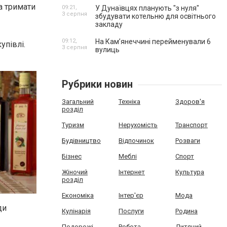
а тримати
09:21,
У Дунаївцях планують "з нуля"
3 серпня
збудувати котельню для освітнього
закладу
09:12,
На Камʼянеччині перейменували 6
упівлі.
3 серпня
вулиць
Рубрики новин
Загальний
Техніка
Здоров'я
розділ
Туризм
Нерухомість
Транспорт
Будівництво
Відпочинок
Розваги
Бізнес
Меблі
Спорт
Жіночий
Інтернет
Культура
розділ
Економіка
Інтер'єр
Мода
ди
Кулінарія
Послуги
Родина
Подорожі
Робота
Дитячий