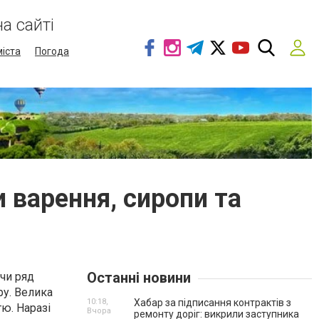
а сайті
міста
Погода
 варення, сиропи та
Останні новини
чи ряд
ру. Велика
10:18,
Хабар за підписання контрактів з
ю. Наразі
Вчора
ремонту доріг: викрили заступника