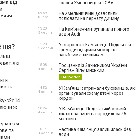
ами від
голови Хмельницької ОВА
и
09:59,
На Хмельниччині дозволили
рення
Вчора
полювати на пернату дичину
13:20,
На Камʼянеччині зупинили п'яного
5 серпня
водія Audi
12:20,
У старостаті Кам’янець-Подільської
ення?
5 серпня
громади відкрили меморіал
загиблим захисникам
більш
ваг, які
15:08,
Прощання із Захисником України
4 серпня
Сергієм Вільчинським
Некролог
шити
кість
14:52,
У Кам’янці затримали буковинців, які
4 серпня
організували схему втечі через
кордон
ky-c2c14
.
ляючи ж
10:24,
У Кам’янець-Подільській міській
4 серпня
лікарні за липень народилося 56
малюків
терміном
10:14,
Частина Кам'янця залишилась без
ове
та
4 серпня
води
ними