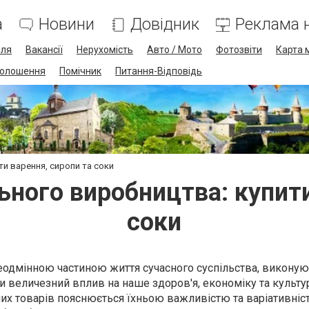
а
Новини
Довідник
Реклама н
лля
Вакансії
Нерухомість
Авто / Мото
Фотозвіти
Карта 
олошення
Помічник
Питання-Відповідь
ти варення, сиропи та соки
ьного виробництва: купити
соки
еодмінною частиною життя сучасного суспільства, виконую
 величезний вплив на наше здоров'я, економіку та культу
их товарів пояснюється їхньою важливістю та варіативніст