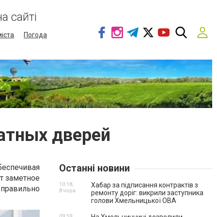
а сайті
міста
Погода
атных дверей
Останні новини
еспечивая
т заметное
10:18,
Хабар за підписання контрактів з
 правильно
Вчора
ремонту доріг: викрили заступника
голови Хмельницької ОВА
09:59,