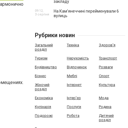
закладу
гармонично
09:12,
На Камʼянеччині перейменували 6
3 серпня
вулиць
Рубрики новин
Загальний
Техніка
Здоров'я
розділ
Туризм
Нерухомість
Транспорт
Будівництво
Відпочинок
Розваги
Бізнес
Меблі
Спорт
омещениях.
Жіночий
Інтернет
Культура
розділ
Економіка
Інтер'єр
Мода
Кулінарія
Послуги
Родина
Подорожі
Робота
Дитячий
розділ