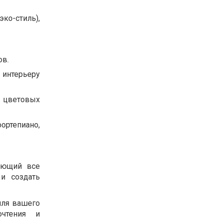
ко-стиль),
ов.
 интерьеру
х цветовых
ортепиано,
ающий все
и создать
иля вашего
очтения и