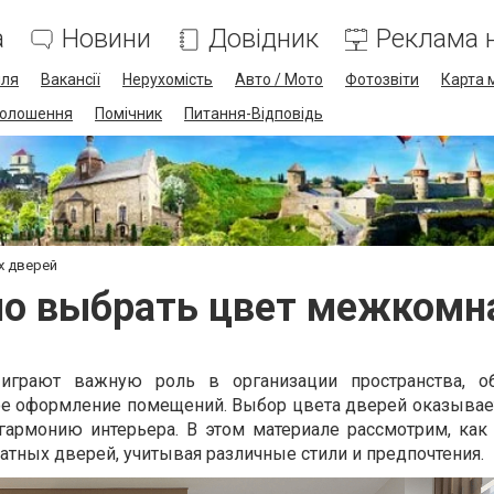
а
Новини
Довідник
Реклама н
лля
Вакансії
Нерухомість
Авто / Мото
Фотозвіти
Карта 
олошення
Помічник
Питання-Відповідь
х дверей
но выбрать цвет межкомн
грают важную роль в организации пространства, об
ое оформление помещений. Выбор цвета дверей оказывае
гармонию интерьера. В этом материале рассмотрим, как
тных дверей, учитывая различные стили и предпочтения.