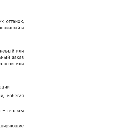
х оттенок,
рмоничный и
чневый или
ьный заказ
жалюзи или
ации.
, избегая
и – теплым
асширяющие