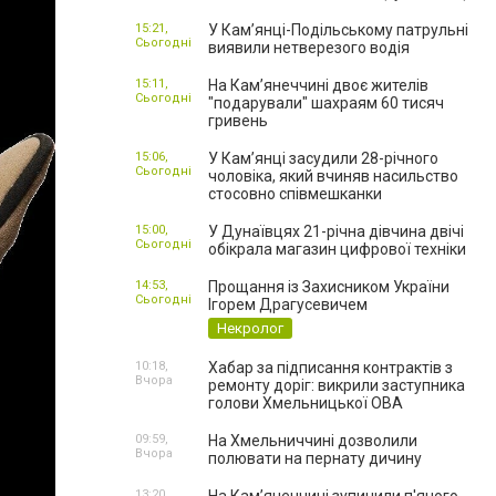
15:21,
У Кам’янці-Подільському патрульні
Сьогодні
виявили нетверезого водія
15:11,
На Камʼянеччині двоє жителів
Сьогодні
"подарували" шахраям 60 тисяч
гривень
15:06,
У Камʼянці засудили 28-річного
Сьогодні
чоловіка, який вчиняв насильство
стосовно співмешканки
15:00,
У Дунаївцях 21-річна дівчина двічі
Сьогодні
обікрала магазин цифрової техніки
14:53,
Прощання із Захисником України
Сьогодні
Ігорем Драгусевичем
Некролог
10:18,
Хабар за підписання контрактів з
Вчора
ремонту доріг: викрили заступника
голови Хмельницької ОВА
09:59,
На Хмельниччині дозволили
Вчора
полювати на пернату дичину
13:20,