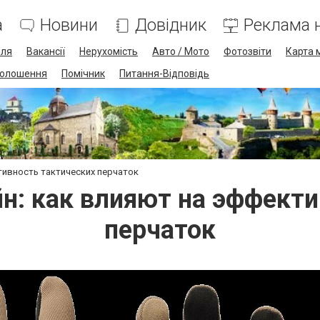
а
Новини
Довідник
Реклама н
лля
Вакансії
Нерухомість
Авто / Мото
Фотозвіти
Карта 
олошення
Помічник
Питання-Відповідь
тивность тактических перчаток
н: как влияют на эффект
перчаток