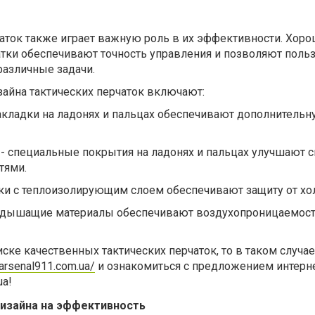
чаток также играет важную роль в их эффективности. Хор
тки обеспечивают точность управления и позволяют поль
азличные задачи.
йна тактических перчаток включают:
акладки на ладонях и пальцах обеспечивают дополнительн
- специальные покрытия на ладонях и пальцах улучшают 
тями.
тки с теплоизолирующим слоем обеспечивают защиту от хо
дышащие материалы обеспечивают воздухопроницаемост
иске качественных тактических перчаток, то в таком случае
/arsenal911.com.ua/
и ознакомиться с предложением интерн
ua!
дизайна на эффективность