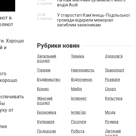
На Камʼянеччині зупинили п'яного
5 серпня
водія Audi
12:20,
У старостаті Кам’янець-Подільської
ают в
5 серпня
громади відкрили меморіал
воляют
загиблим захисникам
ти. Хорошо
Рубрики новин
й и
Загальний
Техніка
Здоров'я
розділ
Туризм
Нерухомість
Транспорт
ого
Будівництво
Відпочинок
Розваги
о хорошо
Бізнес
Меблі
Спорт
еспечивать
Жіночий
Інтернет
Культура
обы
розділ
уку от
Економіка
Інтер'єр
Мода
Кулінарія
Послуги
Родина
лке
Подорожі
Робота
Дитячий
розділ