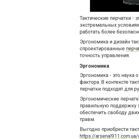
Тактические перчатки - 
экстремальных условиях
работать более безопасн
Эргономика и дизайн та
спроектированные
перча
точность управления.
Эргономика
Эргономика - это наука 
фактора. В контексте та
перчатки подходят для р
Эргономические перчатк
правильную поддержку з
обеспечить свободу движ
травм.
Выгодно приобрести такт
https://arsenal911.com.ua/