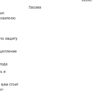
Реклама
ошо
зователю
ую защиту
сцепление
лода.
ь и
 вам стоит
ет-