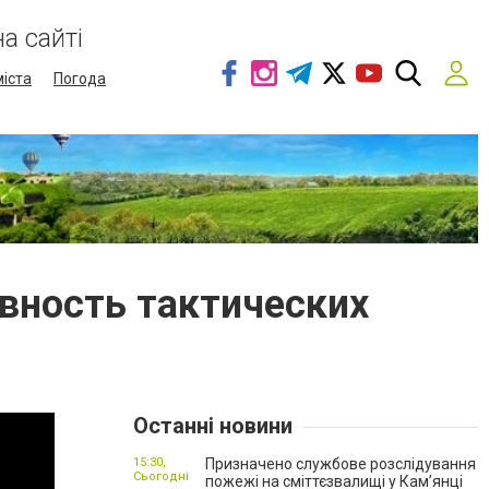
а сайті
міста
Погода
ивность тактических
Останні новини
15:30,
Призначено службове розслідування
Сьогодні
пожежі на сміттєзвалищі у Кам’янці