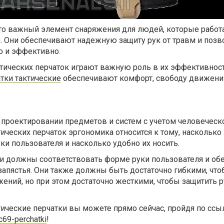
это важный элемент снаряжения для людей, которые работ
. Они обеспечивают надежную защиту рук от травм и поз
о и эффективно.
ктических перчаток играют важную роль в их эффективнос
тки тактические
обеспечивают комфорт, свободу движени
о проектировании предметов и систем с учетом человеческ
ктических перчаток эргономика относится к тому, наскольк
уки пользователя и насколько удобно их носить.
и должны соответствовать форме руки пользователя и об
апястья. Они также должны быть достаточно гибкими, чт
ений, но при этом достаточно жесткими, чтобы защитить р
ические перчатки вы можете прямо сейчас, пройдя по ссы
c69-perchatki
!