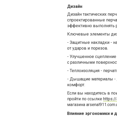
Дизайн
Дизайн тактических пер
спроектированные перча
эффективно выполнять р
Ключевые элементы диза
-
Защитные накладки - н
от ударов и порезов.
-
Улучшенное сцепление 
с различными поверхнос
-
Теплоизоляция - перча
-
Дышащие материалы - 
комфорт.
Если вы находитесь в по
пройти по ссылке
https:/
магазина arsenal911.com.
Влияние эргономики и 