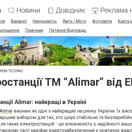
а
Новини
Довідник
Реклама н
лля
Вакансії
Нерухомість
Авто / Мото
Фотозвіти
Карта 
олошення
Помічник
Питання-Відповідь
MEREM TECHNIC
ростанції ТМ “Alimar” від
нції Alimar: найкращі в Україні
Alimar
визнані як одні з найкращих на ринку України. Їх висо
 першим вибором для тих, хто цінує стабільне та безперебій
ля таких електростанцій - це впевненість у надійності ваш
учасному світі надійне енергозабезпечення є критично ва