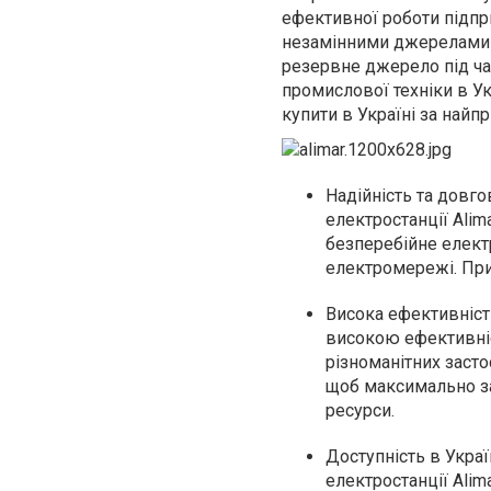
ефективної роботи підпри
незамінними джерелами е
резервне джерело під ча
промислової техніки в Ук
купити в Україні за най
Надійність та довго
електростанції Alim
безперебійне елект
електромережі. Прид
Висока ефективність
високою ефективніс
різноманітних заст
щоб максимально за
ресурси.
Доступність в Украї
електростанції Alim