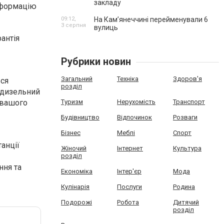
закладу
інформацію
09:12,
На Камʼянеччині перейменували 6
3 серпня
вулиць
рантія
Рубрики новин
Загальний
Техніка
Здоров'я
ься
розділ
 дизельний
я вашого
Туризм
Нерухомість
Транспорт
Будівництво
Відпочинок
Розваги
Бізнес
Меблі
Спорт
анції
Жіночий
Інтернет
Культура
розділ
ння та
Економіка
Інтер'єр
Мода
Кулінарія
Послуги
Родина
Подорожі
Робота
Дитячий
розділ