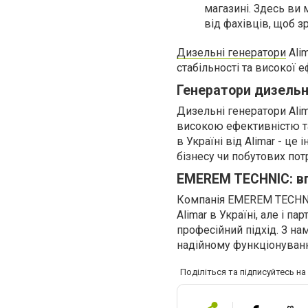
магазині. Здесь ви
від фахівців, щоб 
Дизельні генератори
Alim
стабільності та високої е
Генератори дизельні
Дизельні генератори Ali
високою ефективністю та
в Україні від Alimar - ц
бізнесу чи побутових пот
EMEREM TECHNIC: впе
Компанія EMEREM TECHNIC
Alimar в Україні, але і п
професійний підхід. З н
надійному функціонуванн
Поділіться та підписуйтесь н