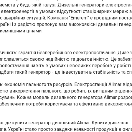
ємств у будь-якій галузі. Дизельні генератори електростан
лектроенергії в умовах відсутності стаціонарних мереж а
с аварійних ситуацій. Компанія “Emerem” є провідним пост
раїні і з радістю пропонує вам високоякісні дизельні гене
приємнішими цінами.
вічність: гарантія безперебійного електропостачання. Дизел
ar славляться своєю надійністю та довговічністю. Це забез
ропостачання навіть в умовах невеликих перебоїв у роботі
бати такий генератор - це інвестувати в стабільність та сп
: економія пального та ресурсів. Електростанції Alimar ві
тю використання пального, що робить їх вигідним рішенн
осувань. Кожна модель дизельного генератора Alimar розроб
безпечити потреби користувача та ефективно використов
ні: де купити генератор дизельний Alimar. Купити дизельні
ar в Україні стало просто завдяки наявності продукції в онл