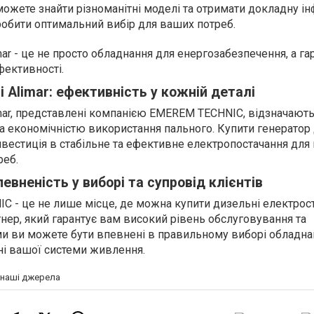
 можете знайти різноманітні моделі та отримати докладну 
зробити оптимальний вибір для ваших потреб.
ar - це не просто обладнання для енергозабезпечення, а га
фективності.
 Alimar: ефективність у кожній деталі
mar, представлені компанією EMEREM TECHNIC, відзначают
 економічністю використання пального. Купити генератор
е інвестиція в стабільне та ефективне електропостачання дл
реб.
вненість у виборі та супровід клієнтів
 - це не лише місце, де можна купити дизельні електрост
артнер, який гарантує вам високий рівень обслуговування та
ами ви можете бути впевнені в правильному виборі обладна
і вашої системи живлення.
а наші джерела