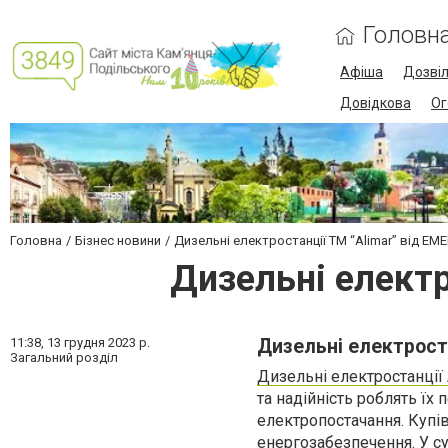
Головн
Афіша
Дозві
Довідкова
Ог
Головна
Бізнес новини
Дизельні електростанції ТМ “Alimar” від E
Дизельні елект
11:38,
13 грудня 2023 р.
Дизельні електроста
Загальний розділ
Дизельні електростанції 
та надійність роблять їх
електропостачання. Купів
енергозабезпечення.
У с