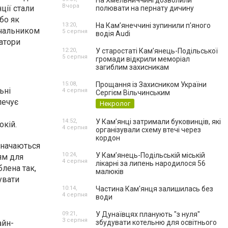
На Хмельниччині дозволили
Вчора
ції стали
полювати на пернату дичину
бо як
13:20,
На Камʼянеччині зупинили п'яного
ачальником
5 серпня
водія Audi
ратори
12:20,
У старостаті Кам’янець-Подільської
5 серпня
громади відкрили меморіал
загиблим захисникам
15:08,
Прощання із Захисником України
ьні
4 серпня
Сергієм Вільчинським
печує
Некролог
14:52,
У Кам’янці затримали буковинців, які
окій.
4 серпня
організували схему втечі через
кордон
дзначаються
10:24,
У Кам’янець-Подільській міській
ям для
4 серпня
лікарні за липень народилося 56
лена так,
малюків
увати
10:14,
Частина Кам'янця залишилась без
4 серпня
води
09:21,
У Дунаївцях планують "з нуля"
3 серпня
айн-
збудувати котельню для освітнього