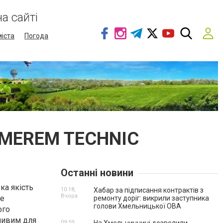
а сайті
міста
Погода
 EMEREM TECHNIC
Останні новини
ка якість
10:18,
Хабар за підписання контрактів з
Вчора
не
ремонту доріг: викрили заступника
голови Хмельницької ОВА
ого
жливим для
09:59,