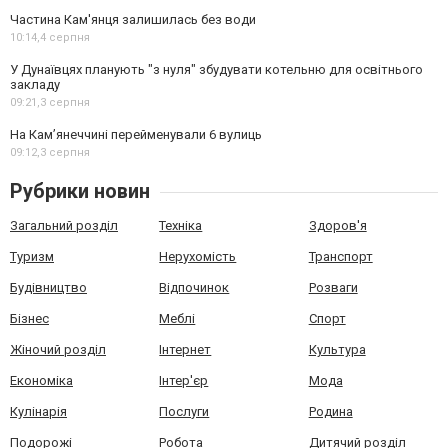
Частина Кам'янця залишилась без води
10:14,
4 серпня
У Дунаївцях планують "з нуля" збудувати котельню для освітнього
закладу
09:21,
3 серпня
На Камʼянеччині перейменували 6 вулиць
09:12,
3 серпня
Рубрики новин
Загальний розділ
Техніка
Здоров'я
Туризм
Нерухомість
Транспорт
Будівництво
Відпочинок
Розваги
Бізнес
Меблі
Спорт
Жіночий розділ
Інтернет
Культура
Економіка
Інтер'єр
Мода
Кулінарія
Послуги
Родина
Подорожі
Робота
Дитячий розділ