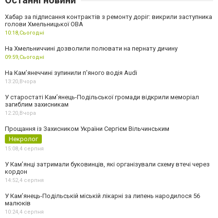
Хабар за підписання контрактів з ремонту доріг: викрили заступника
голови Хмельницької ОВА
10:18,
Сьогодні
На Хмельниччині дозволили полювати на пернату дичину
09:59,
Сьогодні
На Камʼянеччині зупинили п'яного водія Audi
13:20,
Вчора
У старостаті Кам’янець-Подільської громади відкрили меморіал
загиблим захисникам
12:20,
Вчора
Прощання із Захисником України Сергієм Вільчинським
Некролог
15:08,
4 серпня
У Кам’янці затримали буковинців, які організували схему втечі через
кордон
14:52,
4 серпня
У Кам’янець-Подільській міській лікарні за липень народилося 56
малюків
10:24,
4 серпня