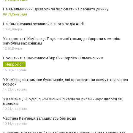
На Хмельниччині дозволили полювати на пернату дичину
09:59,
Сьогодні
На Камʼянеччині зупинили п'яного водія Audi
13:20,
Вчора
У старостаті Кам’янець-Подільської громади відкрили меморіал
загиблим захисникам
12:20,
Вчора
Прощання із Захисником України Сергієм Вільчинським
Некролог
15:08,
4 серпня
У Кам’янці затримали буковинців, які організували схему втечі через
кордон
14:52,
4 серпня
У Кам’янець-Подільській міській лікарні за липень народилося 56
малюків
10:24,
4 серпня
Частина Кам'янця залишилась без води
10:14,
4 серпня