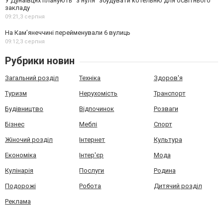
У Дунаївцях планують "з нуля" збудувати котельню для освітнього
закладу
09:21,
3 серпня
На Камʼянеччині перейменували 6 вулиць
09:12,
3 серпня
Рубрики новин
Загальний розділ
Техніка
Здоров'я
Туризм
Нерухомість
Транспорт
Будівництво
Відпочинок
Розваги
Бізнес
Меблі
Спорт
Жіночий розділ
Інтернет
Культура
Економіка
Інтер'єр
Мода
Кулінарія
Послуги
Родина
Подорожі
Робота
Дитячий розділ
Реклама