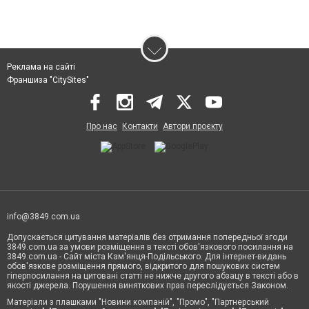
Реклама на сайті
Франшиза "CitySites"
Про нас
Контакти
Автори проєкту
info@3849.com.ua
Допускається цитування матеріалів без отримання попередньої згоди
3849.com.ua за умови розміщення в тексті обов'язкового посилання на
3849.com.ua - Сайт міста Кам'янця-Подільського. Для інтернет-видань
обов'язкове розміщення прямого, відкритого для пошукових систем
гіперпосилання на цитовані статті не нижче другого абзацу в тексті або в
якості джерела. Порушення виняткових прав переслідується Законом.
Матеріали з плашками "Новини компаній", "Промо", "Партнерський