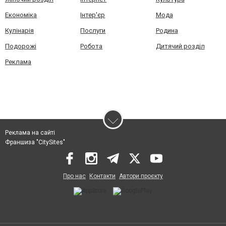
Економіка
Інтер'єр
Мода
Кулінарія
Послуги
Родина
Подорожі
Робота
Дитячий розділ
Реклама
Реклама на сайті
Франшиза "CitySites"
Про нас
Контакти
Автори проєкту