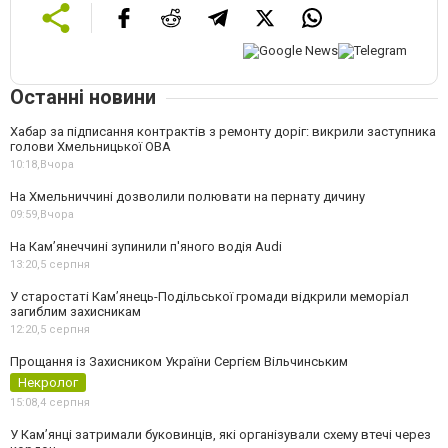
Останні новини
Хабар за підписання контрактів з ремонту доріг: викрили заступника
голови Хмельницької ОВА
10:18,
Вчора
На Хмельниччині дозволили полювати на пернату дичину
09:59,
Вчора
На Камʼянеччині зупинили п'яного водія Audi
13:20,
5 серпня
У старостаті Кам’янець-Подільської громади відкрили меморіал
загиблим захисникам
12:20,
5 серпня
Прощання із Захисником України Сергієм Вільчинським
Некролог
15:08,
4 серпня
У Кам’янці затримали буковинців, які організували схему втечі через