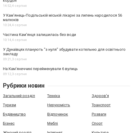
кордон
14:52,
4 серпня
У Кам’янець-Подільській міській лікарні за липень народилося 56
малюків
10:24,
4 серпня
Частина Кам'янця залишилась без води
10:14,
4 серпня
У Дунаївцях планують "з нуля" збудувати котельню для освітнього
закладу
09:21,
3 серпня
На Камʼянеччині перейменували 6 вулиць
09:12,
3 серпня
Рубрики новин
Загальний розділ
Техніка
Здоров'я
Туризм
Нерухомість
Транспорт
Будівництво
Відпочинок
Розваги
Бізнес
Меблі
Спорт
Жіночий розділ
Інтернет
Культура