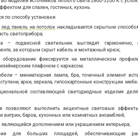
во моделей источников теплого света 2800-3200 К с усп
фектом для спален, гостиных, кухонь.
я по способу установки:
–
лед панель на потолок
накладывается скрытым способом
асть светоприбора;
жа – подвесной светильник выглядит гармонично, 
енте, за которым скрыт кабель и монтажный крюк;
– оборудование фиксируется на металлическом профил
дизайнерским плафоном с каркасом;
бели – миниатюрная лампа, бра, точечный элемент вст
ступени, арки, зеркала, гипсокартонные конструкции. мебе
циональной составляющей светодиодные изделия деля
ые позволяют выполнить акцентные световые эффекты
и витрин, баров, кухонных или комнатных ансамблей;
, являющийся дополнением или украшением интерьера;
ории для больших площадей, обеспечивающие ра