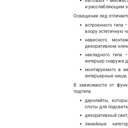
бытовых – множест
и расслабляющим эф
Освещение лед отличаетс
встроенного типа 
взору эстетичную ч
навесного монта
декоративном элем
накладного типа 
интерьер снаружи 
монтируемого в ме
интерьерные ниши, 
В зависимости от функ
подтипа:
даунлайты, котор
споты для подсветк
декоративный свет
линейные катег