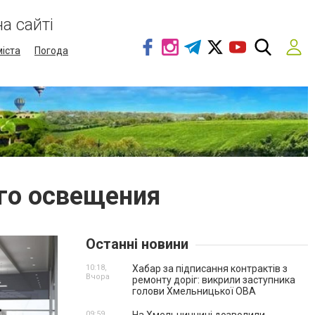
а сайті
міста
Погода
го освещения
Останні новини
10:18,
Хабар за підписання контрактів з
Вчора
ремонту доріг: викрили заступника
голови Хмельницької ОВА
09:59,