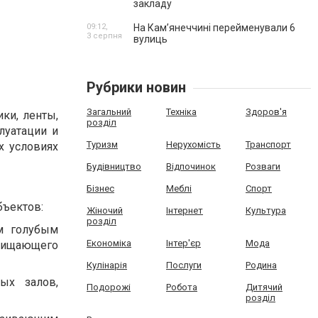
закладу
09:12,
На Камʼянеччині перейменували 6
3 серпня
вулиць
Рубрики новин
Загальний
Техніка
Здоров'я
ки, ленты,
розділ
луатации и
Туризм
Нерухомість
Транспорт
х условиях
Будівництво
Відпочинок
Розваги
Бізнес
Меблі
Спорт
бъектов:
Жіночий
Інтернет
Культура
розділ
м голубым
Економіка
Інтер'єр
Мода
щищающего
Кулінарія
Послуги
Родина
ых залов,
Подорожі
Робота
Дитячий
розділ