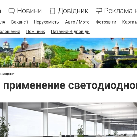
а
Новини
Довідник
Реклама н
лля
Вакансії
Нерухомість
Авто / Мото
Фотозвіти
Карта 
олошення
Помічник
Питання-Відповідь
свещения
и применение светодиодно