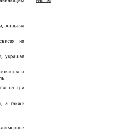
окаивающим
Реклама
, оставляя
свисая на
е, украшая
авляются в
ль.
тся на три
, а также
вномерное