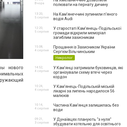
На Хмельниччині дозволили
Вчора
полювати на пернату дичину
13:20,
На Камʼянеччині зупинили п'яного
5 серпня
водія Audi
12:20,
У старостаті Кам’янець-Подільської
5 серпня
громади відкрили меморіал
загиблим захисникам
15:08,
Прощання із Захисником України
4 серпня
Сергієм Вільчинським
Некролог
ры нового
14:52,
У Кам’янці затримали буковинців, які
4 серпня
організували схему втечі через
нимальных
кордон
окружающий
10:24,
У Кам’янець-Подільській міській
4 серпня
лікарні за липень народилося 56
малюків
10:14,
Частина Кам'янця залишилась без
4 серпня
води
09:21,
У Дунаївцях планують "з нуля"
3 серпня
збудувати котельню для освітнього