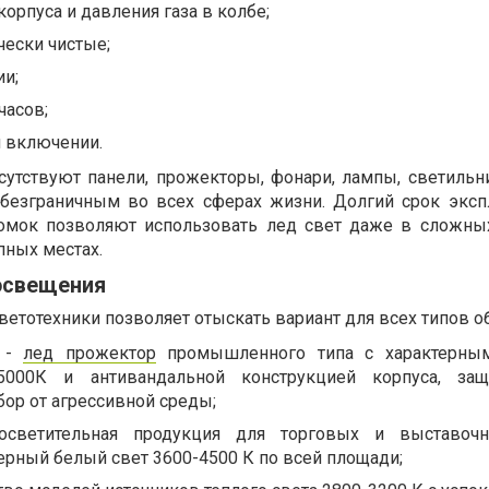
корпуса и давления газа в колбе;
чески чистые;
ии;
часов;
и включении.
сутствуют панели, прожекторы, фонари, лампы, светильни
 безграничным во всех сферах жизни. Долгий срок эксп
ломок позволяют использовать лед свет даже в сложны
пных местах.
 освещения
етотехники позволяет отыскать вариант для всех типов о
х -
лед прожектор
промышленного типа с характерны
5000К и антивандальной конструкцией корпуса, за
ор от агрессивной среды;
осветительная продукция для торговых и выставочн
рный белый свет 3600-4500 К по всей площади;