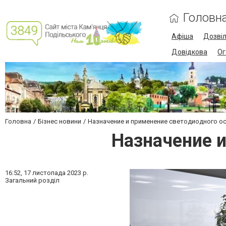
Головн
Афіша
Дозві
Довідкова
Ог
Головна
Бізнес новини
Назначение и применение светодиодного о
Назначение 
16:52,
17 листопада 2023 р.
Загальний розділ