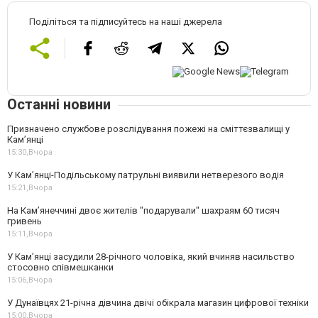
Поділіться та підписуйтесь на наші джерела
Останні новини
Призначено службове розслідування пожежі на сміттєзвалищі у
Кам’янці
15:30,
Вчора
У Кам’янці-Подільському патрульні виявили нетверезого водія
15:21,
Вчора
На Камʼянеччині двоє жителів "подарували" шахраям 60 тисяч
гривень
15:11,
Вчора
У Камʼянці засудили 28-річного чоловіка, який вчиняв насильство
стосовно співмешканки
15:06,
Вчора
У Дунаївцях 21-річна дівчина двічі обікрала магазин цифрової техніки
15:00,
Вчора