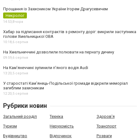
Прощання із Захисником України Ігорем Драгусевичем
Некролог
14:53,
Вчора
Хабар за підписання контрактів з ремонту доріг: викрили заступника
голови Хмельницької ОВА
10:18,
6 серпня
На Хмельниччині дозволили полювати на пернату дичину
09:59,
6 серпня
На Камʼянеччині зупинили п'яного водія Audi
13:20,
5 серпня
У старостаті Кам’янець-Подільської громади відкрили меморіал
загиблим захисникам
12:20,
5 серпня
Рубрики новин
Загальний розділ
Техніка
Здоров'я
Туризм
Нерухомість
Транспорт
Будівництво
Відпочинок
Розваги