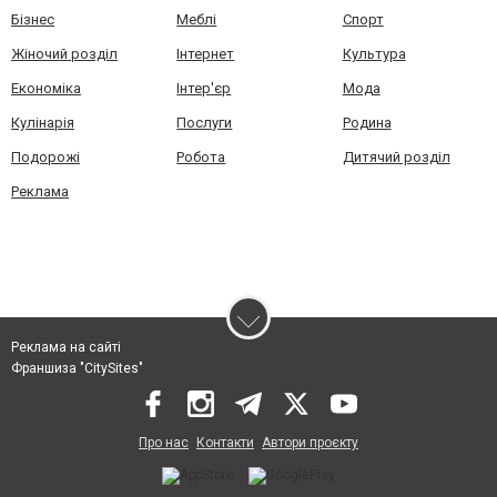
Бізнес
Меблі
Спорт
Жіночий розділ
Інтернет
Культура
Економіка
Інтер'єр
Мода
Кулінарія
Послуги
Родина
Подорожі
Робота
Дитячий розділ
Реклама
Реклама на сайті
Франшиза "CitySites"
Про нас
Контакти
Автори проєкту