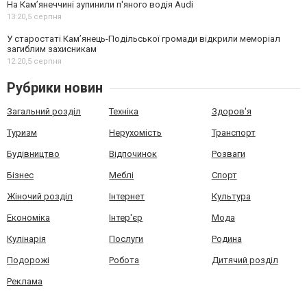
На Камʼянеччині зупинили п'яного водія Audi
13:20,
5 серпня
У старостаті Кам’янець-Подільської громади відкрили меморіал
загиблим захисникам
12:20,
5 серпня
Рубрики новин
Загальний розділ
Техніка
Здоров'я
Туризм
Нерухомість
Транспорт
Будівництво
Відпочинок
Розваги
Бізнес
Меблі
Спорт
Жіночий розділ
Інтернет
Культура
Економіка
Інтер'єр
Мода
Кулінарія
Послуги
Родина
Подорожі
Робота
Дитячий розділ
Реклама