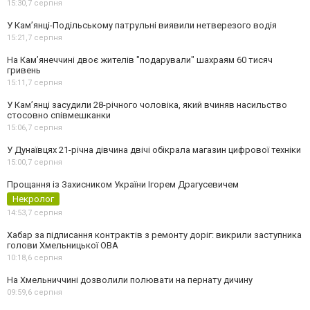
15:30,
7 серпня
У Кам’янці-Подільському патрульні виявили нетверезого водія
15:21,
7 серпня
На Камʼянеччині двоє жителів "подарували" шахраям 60 тисяч
гривень
15:11,
7 серпня
У Камʼянці засудили 28-річного чоловіка, який вчиняв насильство
стосовно співмешканки
15:06,
7 серпня
У Дунаївцях 21-річна дівчина двічі обікрала магазин цифрової техніки
15:00,
7 серпня
Прощання із Захисником України Ігорем Драгусевичем
Некролог
14:53,
7 серпня
Хабар за підписання контрактів з ремонту доріг: викрили заступника
голови Хмельницької ОВА
10:18,
6 серпня
На Хмельниччині дозволили полювати на пернату дичину
09:59,
6 серпня