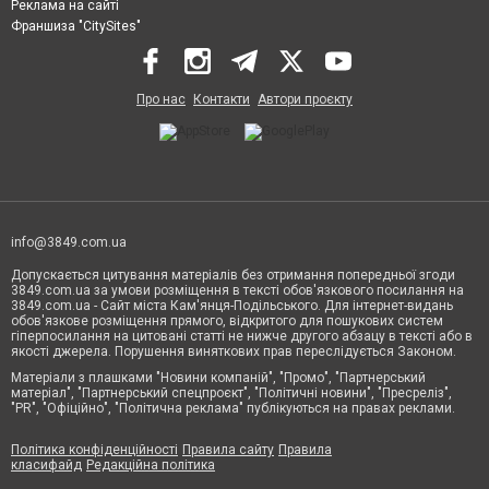
Реклама на сайті
Франшиза "CitySites"
Про нас
Контакти
Автори проєкту
info@3849.com.ua
Допускається цитування матеріалів без отримання попередньої згоди
3849.com.ua за умови розміщення в тексті обов'язкового посилання на
3849.com.ua - Сайт міста Кам'янця-Подільського. Для інтернет-видань
обов'язкове розміщення прямого, відкритого для пошукових систем
гіперпосилання на цитовані статті не нижче другого абзацу в тексті або в
якості джерела. Порушення виняткових прав переслідується Законом.
Матеріали з плашками "Новини компаній", "Промо", "Партнерський
матеріал", "Партнерський спецпроєкт", "Політичні новини", "Пресреліз",
"PR", "Офіційно", "Політична реклама" публікуються на правах реклами.
Політика конфіденційності
Правила сайту
Правила
класифайд
Редакційна політика