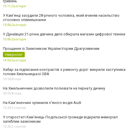
гривень
15:11,
Сьогодні
У Камʼянці засудили 28-річного чоловіка, який вчиняв насильство
стосовно співмешканки
15:06,
Сьогодні
У Дунаївцях 21-річна дівчина двічі обікрала магазин цифрової техніки
15:00,
Сьогодні
Прощання із Захисником України Ігорем Драгусевичем
Некролог
14:53,
Сьогодні
Хабар за підписання контрактів з ремонту доріг: викрили заступника
голови Хмельницької ОВА
10:18,
Вчора
На Хмельниччині дозволили полювати на пернату дичину
09:59,
Вчора
На Камʼянеччині зупинили п'яного водія Audi
13:20,
5 серпня
У старостаті Кам’янець-Подільської громади відкрили меморіал
загиблим захисникам
12:20,
5 серпня