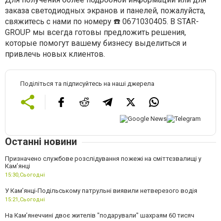
заказа светодиодных экранов и панелей, пожалуйста,
свяжитесь с нами по номеру ☎️ 0671030405. В STAR-
GROUP мы всегда готовы предложить решения,
которые помогут вашему бизнесу выделиться и
привлечь новых клиентов.
Поділіться та підписуйтесь на наші джерела
Останні новини
Призначено службове розслідування пожежі на сміттєзвалищі у
Кам’янці
15:30,
Сьогодні
У Кам’янці-Подільському патрульні виявили нетверезого водія
15:21,
Сьогодні
На Камʼянеччині двоє жителів "подарували" шахраям 60 тисяч