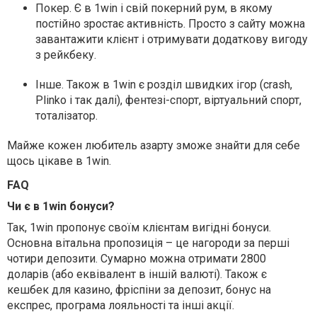
Покер.
Є в 1win і свій покерний рум, в якому
постійно зростає активність. Просто з сайту можна
завантажити клієнт і отримувати додаткову вигоду
з рейкбеку.
Інше.
Також в 1win є розділ швидких ігор (crash,
Plinko і так далі), фентезі-спорт, віртуальний спорт,
тоталізатор.
Майже кожен любитель азарту зможе знайти для себе
щось цікаве в 1win.
FAQ
Чи є в 1win бонуси?
Так, 1win пропонує своїм клієнтам вигідні бонуси.
Основна вітальна пропозиція – це нагороди за перші
чотири депозити. Сумарно можна отримати 2800
доларів (або еквівалент в іншій валюті). Також є
кешбек для казино, фріспіни за депозит, бонус на
експрес, програма лояльності та інші акції.