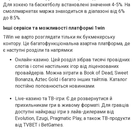
Для хокею та баскетболу встановлені значення
4-5%
. На
смоллмаркетах маржа знаходиться в діапазоні від 6%
до 8.5%.
Інші сервіси та можливості платформі 1win
1Win не варто розглядати тільки як букмекерську
контору. Це багатофункціональна азартна платформа, де
є наступні розділи та напрямки:
Онлайн-казино.
Цей розділ зібрав тисячі провідних
слотів і сотні настільних ігор від ліцензованих
провайдерів. Можна зіграти в Book of Dead, Sweet
Bonanza, Aztec Gold і багато інших тайтлів. Каталог
постійно поповнюється новинками.
Live-казино
та ТВ-ігри. Є де розвернутися й
прихильникам гри в живому форматі. Для гравців
доступні найкращі ігри з лайв-дилерами від
Evolution, Ezugi, Pragmatic Play, а також ТВ-продукти
від TVBET і BetGames.