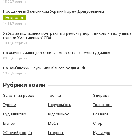
15:00,
7 серпня
Прощання із Захисником України Ігорем Драгусевичем
Некролог
14:53,
7 серпня
Хабар за підписання контрактів з ремонту доріг: викрили заступника
голови Хмельницької ОВА
10:18,
6 серпня
На Хмельниччині дозволили полювати на пернату дичину
09:59,
6 серпня
На Камʼянеччині зупинили п'яного водія Audi
13:20,
5 серпня
Рубрики новин
Загальний розділ
Техніка
Здоров'я
Туризм
Нерухомість
Транспорт
Будівництво
Відпочинок
Розваги
Бізнес
Меблі
Спорт
Жіночий розділ
Інтернет
Культура