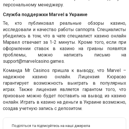
персональному менеджеру.
Служба поддержки Marvel в Украине
Те, кто публиковал реальные обзоры казино,
исследовали и качество работы саппорта. Специалисты
убедились в том, что в чате специалист казино онлайн
Марвел отвечает за 1-2 минуты. Кроме того, если при
оформлении ставок в казино на гривны появятся
проблемы, можно написать письмо на
support@marvelcasino.games
.
Команда Mr Casinos пришла к выводу, что Marvel –
надежное казино онлайн. Лицензия Кюрасао
гарантирует возможность выиграть в популярных
играх. Также лицензия является гарантом того, что
призовые можно будет поставить на вывод из казино
онлайн. Играть в казино на деньги в Украине возможно,
создав учетную запись с депозитом.
Поділіться та підписуйтесь на наші джерела