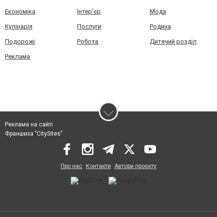
Економіка
Інтер'єр
Мода
Кулінарія
Послуги
Родина
Подорожі
Робота
Дитячий розділ
Реклама
Реклама на сайті
Франшиза "CitySites"
Про нас
Контакти
Автори проєкту