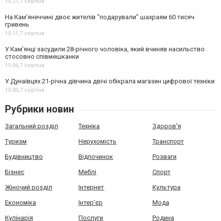
15:21,
7 серпня
На Камʼянеччині двоє жителів "подарували" шахраям 60 тисяч
гривень
15:11,
7 серпня
У Камʼянці засудили 28-річного чоловіка, який вчиняв насильство
стосовно співмешканки
15:06,
7 серпня
У Дунаївцях 21-річна дівчина двічі обікрала магазин цифрової техніки
15:00,
7 серпня
Рубрики новин
Загальний розділ
Техніка
Здоров'я
Туризм
Нерухомість
Транспорт
Будівництво
Відпочинок
Розваги
Бізнес
Меблі
Спорт
Жіночий розділ
Інтернет
Культура
Економіка
Інтер'єр
Мода
Кулінарія
Послуги
Родина