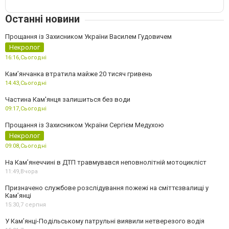
Останні новини
Прощання із Захисником України Василем Гудовичем
Некролог
16:16,
Сьогодні
Камʼянчанка втратила майже 20 тисяч гривень
14:43,
Сьогодні
Частина Кам'янця залишиться без води
09:17,
Сьогодні
Прощання із Захисником України Сергієм Медухою
Некролог
09:08,
Сьогодні
На Кам’янеччині в ДТП травмувався неповнолітній мотоцикліст
11:49,
Вчора
Призначено службове розслідування пожежі на сміттєзвалищі у
Кам’янці
15:30,
7 серпня
У Кам’янці-Подільському патрульні виявили нетверезого водія