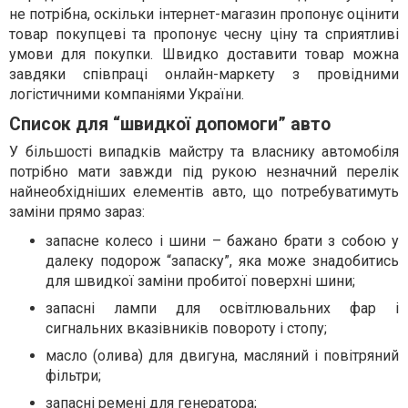
не потрібна, оскільки інтернет-магазин пропонує оцінити
товар покупцеві та пропонує чесну ціну та сприятливі
умови для покупки. Швидко доставити товар можна
завдяки співпраці онлайн-маркету з провідними
логістичними компаніями України.
Список для “швидкої допомоги” авто
У більшості випадків майстру та власнику автомобіля
потрібно мати завжди під рукою незначний перелік
найнеобхідніших елементів авто, що потребуватимуть
заміни прямо зараз:
запасне колесо і шини – бажано брати з собою у
далеку подорож “запаску”, яка може знадобитись
для швидкої заміни пробитої поверхні шини;
запасні лампи для освітлювальних фар і
сигнальних вказівників повороту і стопу;
масло (олива) для двигуна, масляний і повітряний
фільтри;
запасні ремені для генератора;