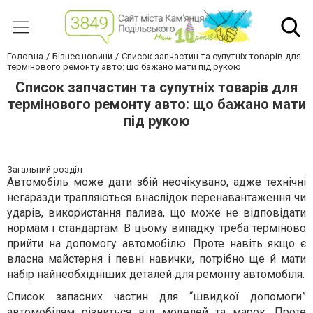
Головна
Бізнес новини
Список запчастин та супутніх товарів для
термінового ремонту авто: що бажано мати під рукою
Список запчастин та супутніх товарів для
термінового ремонту авто: що бажано мати
під рукою
Загальний розділ
Автомобіль може дати збій неочікувано, адже технічні
негаразди трапляються внаслідок перенавантаження чи
ударів, використання палива, що може не відповідати
нормам і стандартам. В цьому випадку треба терміново
прийти на допомогу автомобілю. Проте навіть якщо є
власна майстерня і певні навички, потрібно ще й мати
набір найнеобхідніших деталей для ремонту автомобіля.
Список запасних частин для “швидкої допомоги”
автомобілям різниться від моделей та марок. Проте